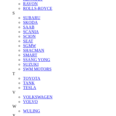
RAVON
ROLLS-ROYCE
S
SUBARU
SKODA
SAAB
SCANIA
SCION
SEAT
SGMW
SHACMAN
SMART
SSANG YONG
SUZUKI
SWM MOTORS
T
TOYOTA
TANK
TESLA
V
VOLKSWAGEN
VOLVO
W
WULING
X