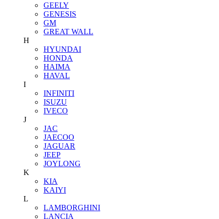
GEELY
GENESIS
GM
GREAT WALL
H
HYUNDAI
HONDA
HAIMA
HAVAL
I
INFINITI
ISUZU
IVECO
J
JAC
JAECOO
JAGUAR
JEEP
JOYLONG
K
KIA
KAIYI
L
LAMBORGHINI
LANCIA