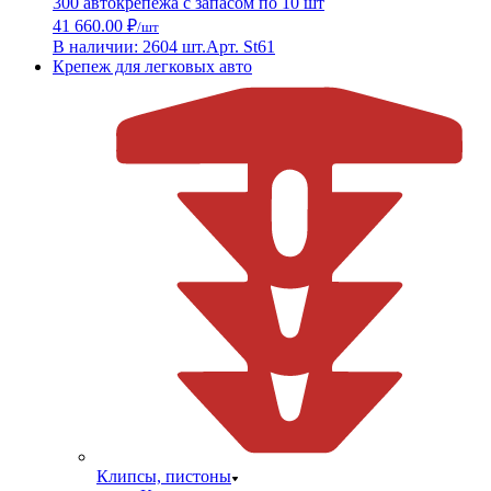
300 автокрепежа с запасом по 10 шт
41 660.00 ₽
/шт
В наличии: 2604 шт.
Арт. St61
Крепеж для легковых авто
Клипсы, пистоны