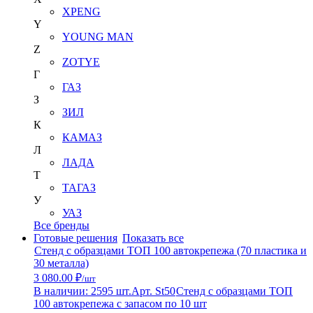
XPENG
Y
YOUNG MAN
Z
ZOTYE
Г
ГАЗ
З
ЗИЛ
К
КАМАЗ
Л
ЛАДА
Т
ТАГАЗ
У
УАЗ
Все бренды
Готовые решения
Показать все
Стенд с образцами ТОП 100 автокрепежа (70 пластика и
30 металла)
3 080.00 ₽
/шт
В наличии: 2595 шт.
Арт. St50
Стенд с образцами ТОП
100 автокрепежа с запасом по 10 шт