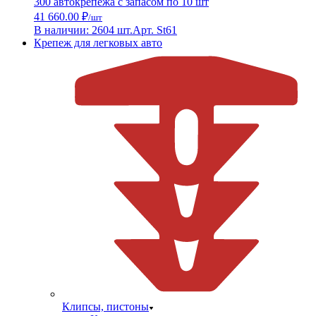
300 автокрепежа с запасом по 10 шт
41 660.00 ₽
/шт
В наличии: 2604 шт.
Арт. St61
Крепеж для легковых авто
Клипсы, пистоны