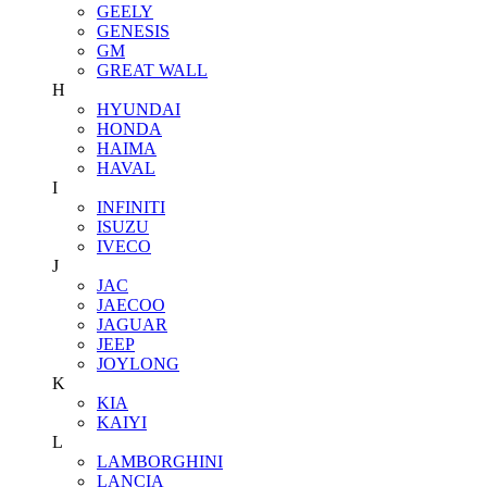
GEELY
GENESIS
GM
GREAT WALL
H
HYUNDAI
HONDA
HAIMA
HAVAL
I
INFINITI
ISUZU
IVECO
J
JAC
JAECOO
JAGUAR
JEEP
JOYLONG
K
KIA
KAIYI
L
LAMBORGHINI
LANCIA