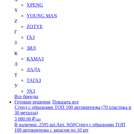
XPENG
Y
YOUNG MAN
Z
ZOTYE
Г
ГАЗ
З
ЗИЛ
К
КАМАЗ
Л
ЛАДА
Т
ТАГАЗ
У
УАЗ
Все бренды
Готовые решения
Показать все
Стенд с образцами ТОП 100 автокрепежа (70 пластика и
30 металла)
3 080.00 ₽
/шт
В наличии: 2595 шт.
Арт. St50
Стенд с образцами ТОП
100 автокрепежа с запасом по 10 шт