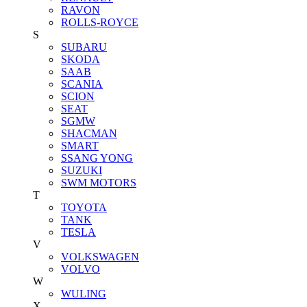
RAVON
ROLLS-ROYCE
S
SUBARU
SKODA
SAAB
SCANIA
SCION
SEAT
SGMW
SHACMAN
SMART
SSANG YONG
SUZUKI
SWM MOTORS
T
TOYOTA
TANK
TESLA
V
VOLKSWAGEN
VOLVO
W
WULING
X