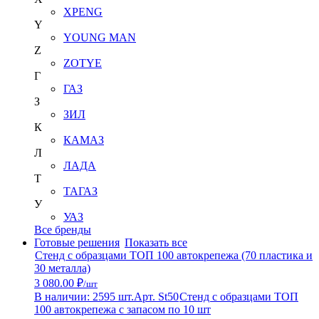
XPENG
Y
YOUNG MAN
Z
ZOTYE
Г
ГАЗ
З
ЗИЛ
К
КАМАЗ
Л
ЛАДА
Т
ТАГАЗ
У
УАЗ
Все бренды
Готовые решения
Показать все
Стенд с образцами ТОП 100 автокрепежа (70 пластика и
30 металла)
3 080.00 ₽
/шт
В наличии: 2595 шт.
Арт. St50
Стенд с образцами ТОП
100 автокрепежа с запасом по 10 шт