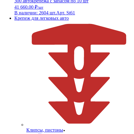
300 автокрепежа с запасом по 10 шт
41 660.00 ₽
/шт
В наличии: 2604 шт.
Арт. St61
Крепеж для легковых авто
Клипсы, пистоны