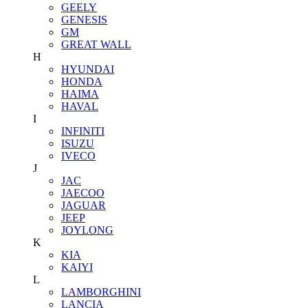
GEELY
GENESIS
GM
GREAT WALL
H
HYUNDAI
HONDA
HAIMA
HAVAL
I
INFINITI
ISUZU
IVECO
J
JAC
JAECOO
JAGUAR
JEEP
JOYLONG
K
KIA
KAIYI
L
LAMBORGHINI
LANCIA