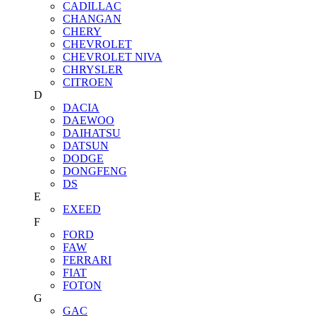
CADILLAC
CHANGAN
CHERY
CHEVROLET
CHEVROLET NIVA
CHRYSLER
CITROEN
D
DACIA
DAEWOO
DAIHATSU
DATSUN
DODGE
DONGFENG
DS
E
EXEED
F
FORD
FAW
FERRARI
FIAT
FOTON
G
GAC