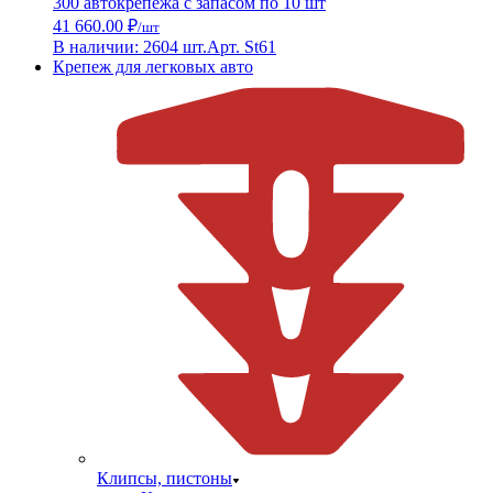
300 автокрепежа с запасом по 10 шт
41 660.00 ₽
/шт
В наличии: 2604 шт.
Арт. St61
Крепеж для легковых авто
Клипсы, пистоны