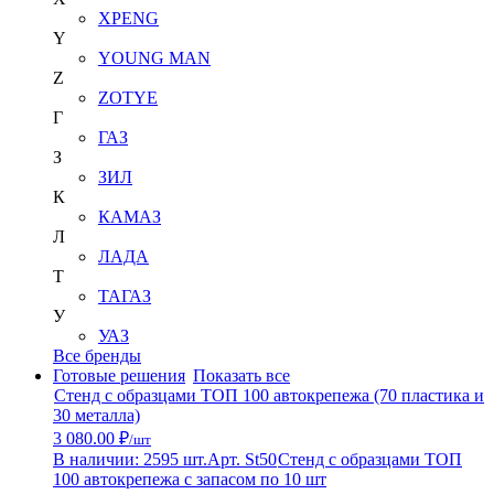
XPENG
Y
YOUNG MAN
Z
ZOTYE
Г
ГАЗ
З
ЗИЛ
К
КАМАЗ
Л
ЛАДА
Т
ТАГАЗ
У
УАЗ
Все бренды
Готовые решения
Показать все
Стенд с образцами ТОП 100 автокрепежа (70 пластика и
30 металла)
3 080.00 ₽
/шт
В наличии: 2595 шт.
Арт. St50
Стенд с образцами ТОП
100 автокрепежа с запасом по 10 шт