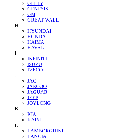
GEELY
GENESIS
GM
GREAT WALL
H
HYUNDAI
HONDA
HAIMA
HAVAL
I
INFINITI
ISUZU
IVECO
J
JAC
JAECOO
JAGUAR
JEEP
JOYLONG
K
KIA
KAIYI
L
LAMBORGHINI
LANCIA