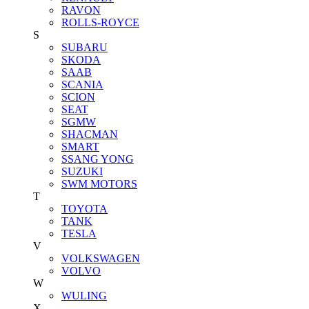
RAVON
ROLLS-ROYCE
S
SUBARU
SKODA
SAAB
SCANIA
SCION
SEAT
SGMW
SHACMAN
SMART
SSANG YONG
SUZUKI
SWM MOTORS
T
TOYOTA
TANK
TESLA
V
VOLKSWAGEN
VOLVO
W
WULING
X