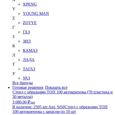
XPENG
Y
YOUNG MAN
Z
ZOTYE
Г
ГАЗ
З
ЗИЛ
К
КАМАЗ
Л
ЛАДА
Т
ТАГАЗ
У
УАЗ
Все бренды
Готовые решения
Показать все
Стенд с образцами ТОП 100 автокрепежа (70 пластика и
30 металла)
3 080.00 ₽
/шт
В наличии: 2595 шт.
Арт. St50
Стенд с образцами ТОП
100 автокрепежа с запасом по 10 шт