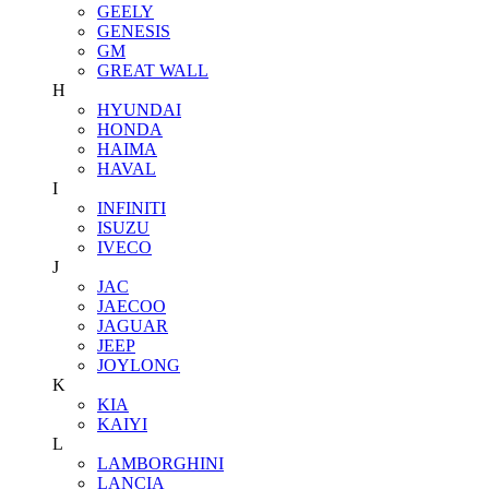
GEELY
GENESIS
GM
GREAT WALL
H
HYUNDAI
HONDA
HAIMA
HAVAL
I
INFINITI
ISUZU
IVECO
J
JAC
JAECOO
JAGUAR
JEEP
JOYLONG
K
KIA
KAIYI
L
LAMBORGHINI
LANCIA