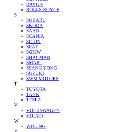
RAVON
ROLLS-ROYCE
S
SUBARU
SKODA
SAAB
SCANIA
SCION
SEAT
SGMW
SHACMAN
SMART
SSANG YONG
SUZUKI
SWM MOTORS
T
TOYOTA
TANK
TESLA
V
VOLKSWAGEN
VOLVO
W
WULING
X