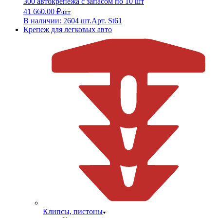
300 автокрепежа с запасом по 10 шт
41 660.00 ₽
/шт
В наличии: 2604 шт.
Арт. St61
Крепеж для легковых авто
Клипсы, пистоны