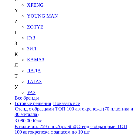
XPENG
Y
YOUNG MAN
Z
ZOTYE
Г
ГАЗ
З
ЗИЛ
К
КАМАЗ
Л
ЛАДА
Т
ТАГАЗ
У
УАЗ
Все бренды
Готовые решения
Показать все
Стенд с образцами ТОП 100 автокрепежа (70 пластика и
30 металла)
3 080.00 ₽
/шт
В наличии: 2595 шт.
Арт. St50
Стенд с образцами ТОП
100 автокрепежа с запасом по 10 шт