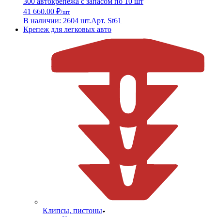
300 автокрепежа с запасом по 10 шт
41 660.00 ₽
/шт
В наличии: 2604 шт.
Арт. St61
Крепеж для легковых авто
Клипсы, пистоны