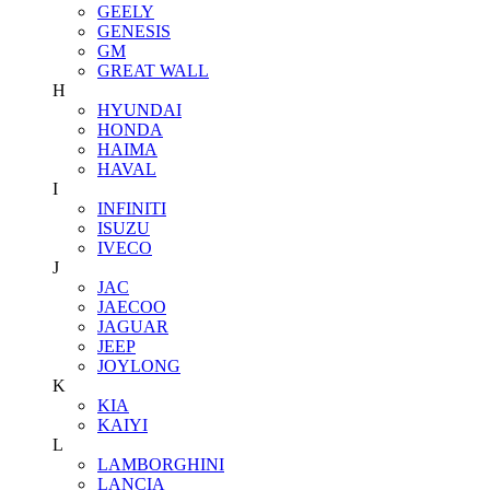
GEELY
GENESIS
GM
GREAT WALL
H
HYUNDAI
HONDA
HAIMA
HAVAL
I
INFINITI
ISUZU
IVECO
J
JAC
JAECOO
JAGUAR
JEEP
JOYLONG
K
KIA
KAIYI
L
LAMBORGHINI
LANCIA