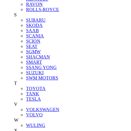
RAVON
ROLLS-ROYCE
S
SUBARU
SKODA
SAAB
SCANIA
SCION
SEAT
SGMW
SHACMAN
SMART
SSANG YONG
SUZUKI
SWM MOTORS
T
TOYOTA
TANK
TESLA
V
VOLKSWAGEN
VOLVO
W
WULING
X