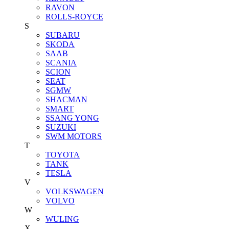
RAVON
ROLLS-ROYCE
S
SUBARU
SKODA
SAAB
SCANIA
SCION
SEAT
SGMW
SHACMAN
SMART
SSANG YONG
SUZUKI
SWM MOTORS
T
TOYOTA
TANK
TESLA
V
VOLKSWAGEN
VOLVO
W
WULING
X