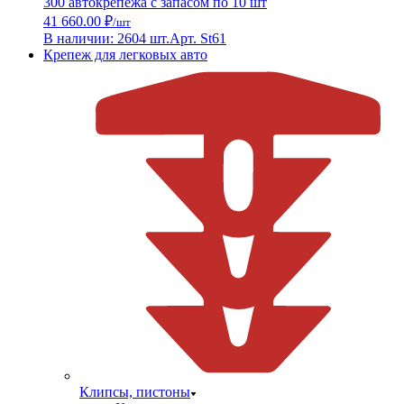
300 автокрепежа с запасом по 10 шт
41 660.00 ₽
/шт
В наличии: 2604 шт.
Арт. St61
Крепеж для легковых авто
Клипсы, пистоны