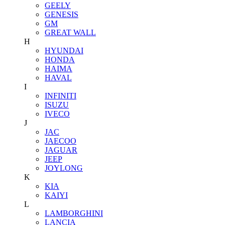
GEELY
GENESIS
GM
GREAT WALL
H
HYUNDAI
HONDA
HAIMA
HAVAL
I
INFINITI
ISUZU
IVECO
J
JAC
JAECOO
JAGUAR
JEEP
JOYLONG
K
KIA
KAIYI
L
LAMBORGHINI
LANCIA