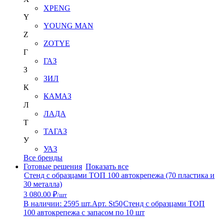
XPENG
Y
YOUNG MAN
Z
ZOTYE
Г
ГАЗ
З
ЗИЛ
К
КАМАЗ
Л
ЛАДА
Т
ТАГАЗ
У
УАЗ
Все бренды
Готовые решения
Показать все
Стенд с образцами ТОП 100 автокрепежа (70 пластика и
30 металла)
3 080.00 ₽
/шт
В наличии: 2595 шт.
Арт. St50
Стенд с образцами ТОП
100 автокрепежа с запасом по 10 шт