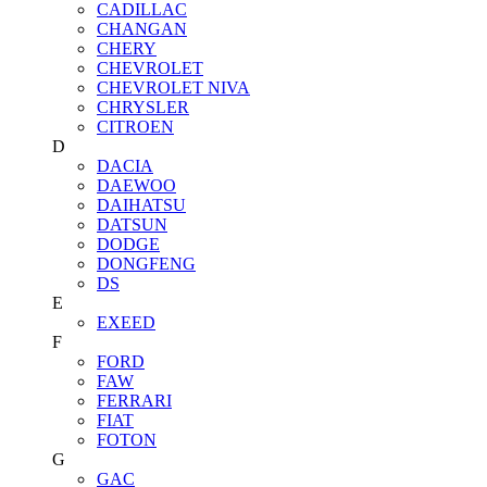
CADILLAC
CHANGAN
CHERY
CHEVROLET
CHEVROLET NIVA
CHRYSLER
CITROEN
D
DACIA
DAEWOO
DAIHATSU
DATSUN
DODGE
DONGFENG
DS
E
EXEED
F
FORD
FAW
FERRARI
FIAT
FOTON
G
GAC