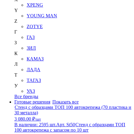
XPENG
Y
YOUNG MAN
Z
ZOTYE
Г
ГАЗ
З
ЗИЛ
К
КАМАЗ
Л
ЛАДА
Т
ТАГАЗ
У
УАЗ
Все бренды
Готовые решения
Показать все
Стенд с образцами ТОП 100 автокрепежа (70 пластика и
30 металла)
3 080.00 ₽
/шт
В наличии: 2595 шт.
Арт. St50
Стенд с образцами ТОП
100 автокрепежа с запасом по 10 шт