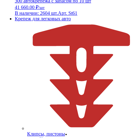
300 автокрепежа с запасом по 10 шт
41 660.00 ₽
/шт
В наличии: 2604 шт.
Арт. St61
Крепеж для легковых авто
Клипсы, пистоны