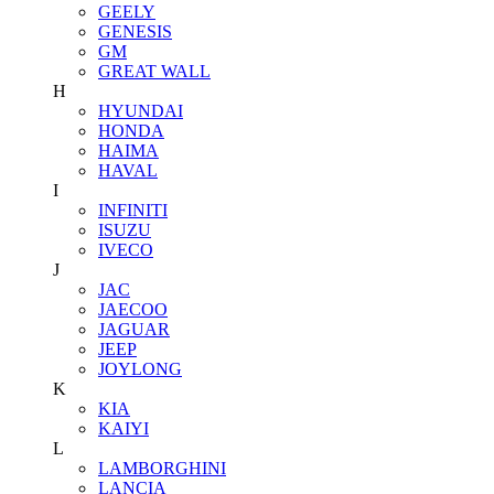
GEELY
GENESIS
GM
GREAT WALL
H
HYUNDAI
HONDA
HAIMA
HAVAL
I
INFINITI
ISUZU
IVECO
J
JAC
JAECOO
JAGUAR
JEEP
JOYLONG
K
KIA
KAIYI
L
LAMBORGHINI
LANCIA