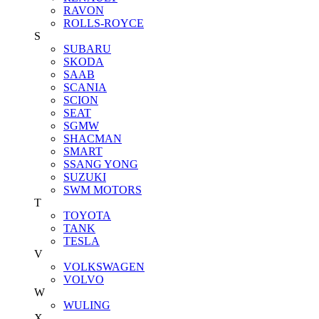
RAVON
ROLLS-ROYCE
S
SUBARU
SKODA
SAAB
SCANIA
SCION
SEAT
SGMW
SHACMAN
SMART
SSANG YONG
SUZUKI
SWM MOTORS
T
TOYOTA
TANK
TESLA
V
VOLKSWAGEN
VOLVO
W
WULING
X