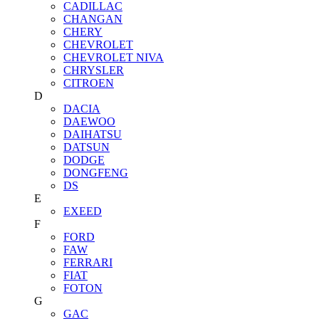
CADILLAC
CHANGAN
CHERY
CHEVROLET
CHEVROLET NIVA
CHRYSLER
CITROEN
D
DACIA
DAEWOO
DAIHATSU
DATSUN
DODGE
DONGFENG
DS
E
EXEED
F
FORD
FAW
FERRARI
FIAT
FOTON
G
GAC