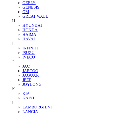
GEELY
GENESIS
GM
GREAT WALL
H
HYUNDAI
HONDA
HAIMA
HAVAL
I
INFINITI
ISUZU
IVECO
J
JAC
JAECOO
JAGUAR
JEEP
JOYLONG
K
KIA
KAIYI
L
LAMBORGHINI
LANCIA