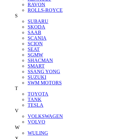
RAVON
ROLLS-ROYCE
S
SUBARU
SKODA
SAAB
SCANIA
SCION
SEAT
SGMW
SHACMAN
SMART
SSANG YONG
SUZUKI
SWM MOTORS
T
TOYOTA
TANK
TESLA
V
VOLKSWAGEN
VOLVO
W
WULING
X