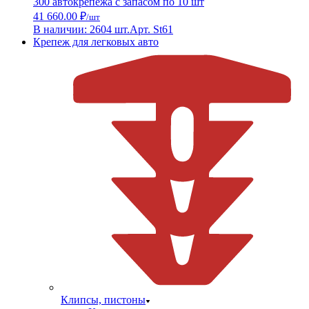
300 автокрепежа с запасом по 10 шт
41 660.00 ₽
/шт
В наличии: 2604 шт.
Арт. St61
Крепеж для легковых авто
Клипсы, пистоны