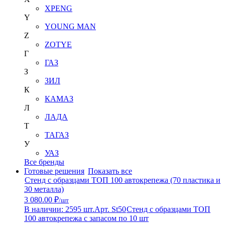
XPENG
Y
YOUNG MAN
Z
ZOTYE
Г
ГАЗ
З
ЗИЛ
К
КАМАЗ
Л
ЛАДА
Т
ТАГАЗ
У
УАЗ
Все бренды
Готовые решения
Показать все
Стенд с образцами ТОП 100 автокрепежа (70 пластика и
30 металла)
3 080.00 ₽
/шт
В наличии: 2595 шт.
Арт. St50
Стенд с образцами ТОП
100 автокрепежа с запасом по 10 шт