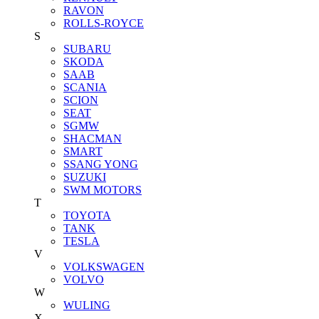
RAVON
ROLLS-ROYCE
S
SUBARU
SKODA
SAAB
SCANIA
SCION
SEAT
SGMW
SHACMAN
SMART
SSANG YONG
SUZUKI
SWM MOTORS
T
TOYOTA
TANK
TESLA
V
VOLKSWAGEN
VOLVO
W
WULING
X