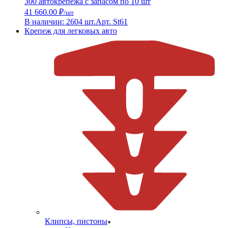
300 автокрепежа с запасом по 10 шт
41 660.00 ₽
/шт
В наличии: 2604 шт.
Арт. St61
Крепеж для легковых авто
Клипсы, пистоны