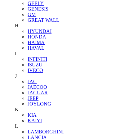
GEELY
GENESIS
GM
GREAT WALL
H
HYUNDAI
HONDA
HAIMA
HAVAL
I
INFINITI
ISUZU
IVECO
J
JAC
JAECOO
JAGUAR
JEEP
JOYLONG
K
KIA
KAIYI
L
LAMBORGHINI
LANCIA