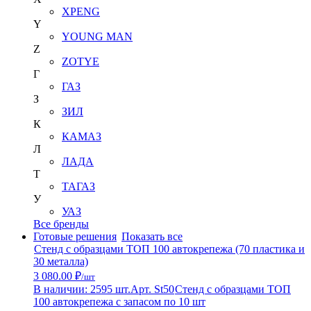
XPENG
Y
YOUNG MAN
Z
ZOTYE
Г
ГАЗ
З
ЗИЛ
К
КАМАЗ
Л
ЛАДА
Т
ТАГАЗ
У
УАЗ
Все бренды
Готовые решения
Показать все
Стенд с образцами ТОП 100 автокрепежа (70 пластика и
30 металла)
3 080.00 ₽
/шт
В наличии: 2595 шт.
Арт. St50
Стенд с образцами ТОП
100 автокрепежа с запасом по 10 шт