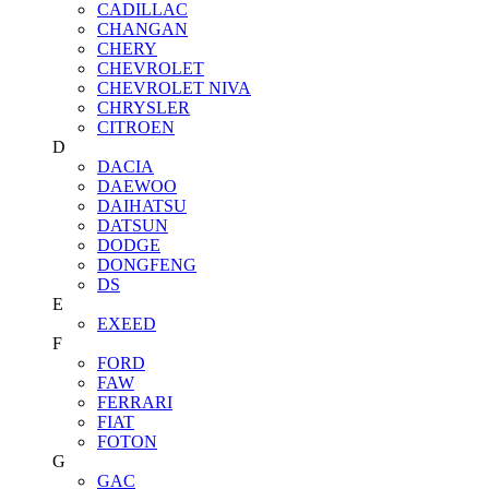
CADILLAC
CHANGAN
CHERY
CHEVROLET
CHEVROLET NIVA
CHRYSLER
CITROEN
D
DACIA
DAEWOO
DAIHATSU
DATSUN
DODGE
DONGFENG
DS
E
EXEED
F
FORD
FAW
FERRARI
FIAT
FOTON
G
GAC