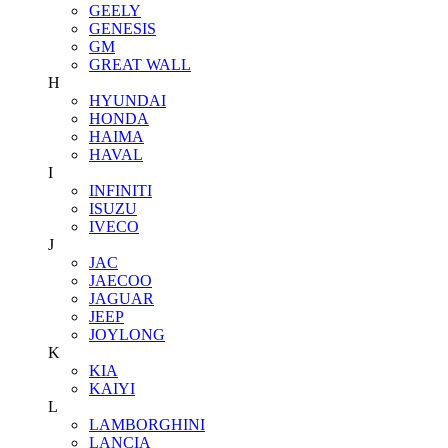
GEELY
GENESIS
GM
GREAT WALL
H
HYUNDAI
HONDA
HAIMA
HAVAL
I
INFINITI
ISUZU
IVECO
J
JAC
JAECOO
JAGUAR
JEEP
JOYLONG
K
KIA
KAIYI
L
LAMBORGHINI
LANCIA