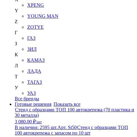
XPENG
Y
YOUNG MAN
Z
ZOTYE
Г
ГАЗ
З
ЗИЛ
К
КАМАЗ
Л
ЛАДА
Т
ТАГАЗ
У
УАЗ
Все бренды
Готовые решения
Показать все
Стенд с образцами ТОП 100 автокрепежа (70 пластика и
30 металла)
3 080.00 ₽
/шт
В наличии: 2595 шт.
Арт. St50
Стенд с образцами ТОП
100 автокрепежа с запасом по 10 шт