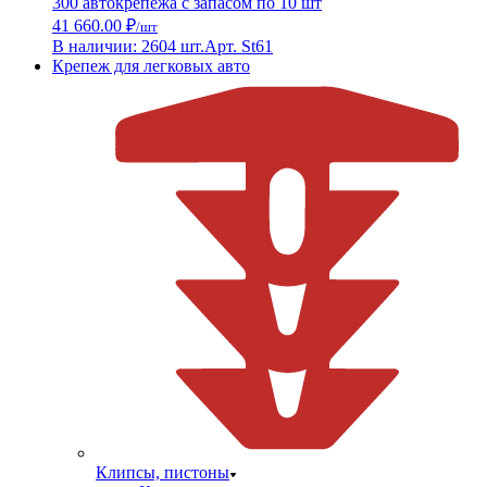
300 автокрепежа с запасом по 10 шт
41 660.00 ₽
/шт
В наличии: 2604 шт.
Арт. St61
Крепеж для легковых авто
Клипсы, пистоны