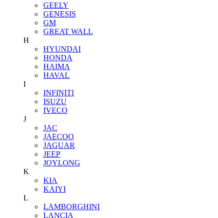
GEELY
GENESIS
GM
GREAT WALL
H
HYUNDAI
HONDA
HAIMA
HAVAL
I
INFINITI
ISUZU
IVECO
J
JAC
JAECOO
JAGUAR
JEEP
JOYLONG
K
KIA
KAIYI
L
LAMBORGHINI
LANCIA