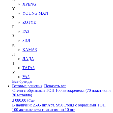
XPENG
Y
YOUNG MAN
Z
ZOTYE
Г
ГАЗ
З
ЗИЛ
К
КАМАЗ
Л
ЛАДА
Т
ТАГАЗ
У
УАЗ
Все бренды
Готовые решения
Показать все
Стенд с образцами ТОП 100 автокрепежа (70 пластика и
30 металла)
3 080.00 ₽
/шт
В наличии: 2595 шт.
Арт. St50
Стенд с образцами ТОП
100 автокрепежа с запасом по 10 шт