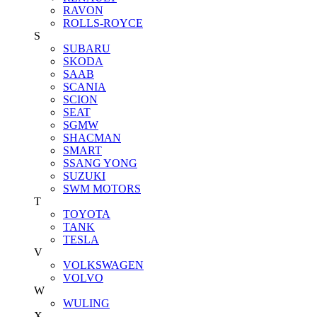
RAVON
ROLLS-ROYCE
S
SUBARU
SKODA
SAAB
SCANIA
SCION
SEAT
SGMW
SHACMAN
SMART
SSANG YONG
SUZUKI
SWM MOTORS
T
TOYOTA
TANK
TESLA
V
VOLKSWAGEN
VOLVO
W
WULING
X