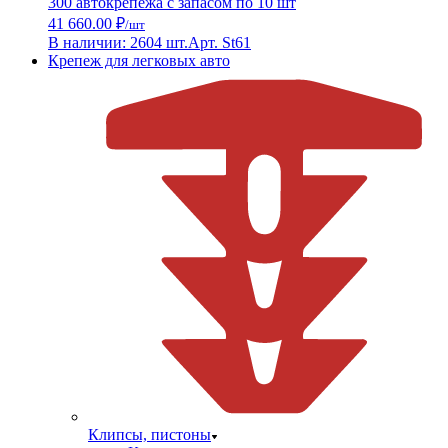
300 автокрепежа с запасом по 10 шт
41 660.00 ₽
/шт
В наличии: 2604 шт.
Арт. St61
Крепеж для легковых авто
Клипсы, пистоны