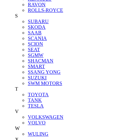
RAVON
ROLLS-ROYCE
S
SUBARU
SKODA
SAAB
SCANIA
SCION
SEAT
SGMW
SHACMAN
SMART
SSANG YONG
SUZUKI
SWM MOTORS
T
TOYOTA
TANK
TESLA
V
VOLKSWAGEN
VOLVO
W
WULING
X