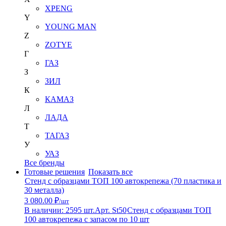
XPENG
Y
YOUNG MAN
Z
ZOTYE
Г
ГАЗ
З
ЗИЛ
К
КАМАЗ
Л
ЛАДА
Т
ТАГАЗ
У
УАЗ
Все бренды
Готовые решения
Показать все
Стенд с образцами ТОП 100 автокрепежа (70 пластика и
30 металла)
3 080.00 ₽
/шт
В наличии: 2595 шт.
Арт. St50
Стенд с образцами ТОП
100 автокрепежа с запасом по 10 шт