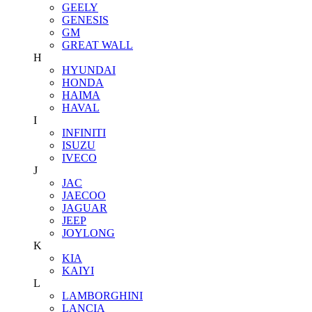
GEELY
GENESIS
GM
GREAT WALL
H
HYUNDAI
HONDA
HAIMA
HAVAL
I
INFINITI
ISUZU
IVECO
J
JAC
JAECOO
JAGUAR
JEEP
JOYLONG
K
KIA
KAIYI
L
LAMBORGHINI
LANCIA