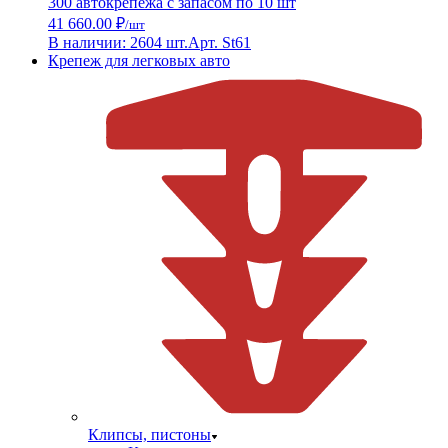
300 автокрепежа с запасом по 10 шт
41 660.00 ₽
/шт
В наличии: 2604 шт.
Арт. St61
Крепеж для легковых авто
Клипсы, пистоны