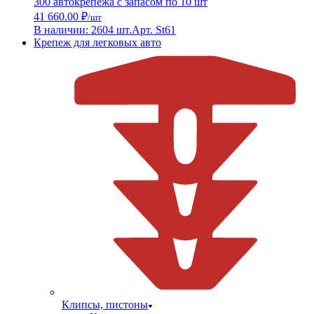
300 автокрепежа с запасом по 10 шт
41 660.00 ₽
/шт
В наличии: 2604 шт.
Арт. St61
Крепеж для легковых авто
Клипсы, пистоны