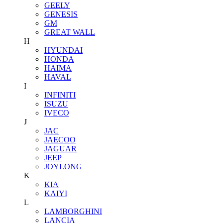
GEELY
GENESIS
GM
GREAT WALL
H
HYUNDAI
HONDA
HAIMA
HAVAL
I
INFINITI
ISUZU
IVECO
J
JAC
JAECOO
JAGUAR
JEEP
JOYLONG
K
KIA
KAIYI
L
LAMBORGHINI
LANCIA