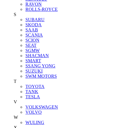
RAVON
ROLLS-ROYCE
S
SUBARU
SKODA
SAAB
SCANIA
SCION
SEAT
SGMW
SHACMAN
SMART
SSANG YONG
SUZUKI
SWM MOTORS
T
TOYOTA
TANK
TESLA
V
VOLKSWAGEN
VOLVO
W
WULING
X