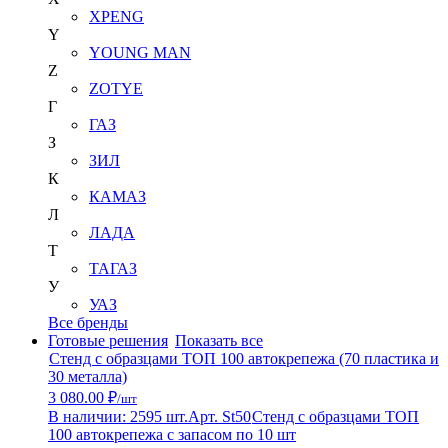
XPENG
Y
YOUNG MAN
Z
ZOTYE
Г
ГАЗ
З
ЗИЛ
К
КАМАЗ
Л
ЛАДА
Т
ТАГАЗ
У
УАЗ
Все бренды
Готовые решения
Показать все
Стенд с образцами ТОП 100 автокрепежа (70 пластика и
30 металла)
3 080.00 ₽
/шт
В наличии: 2595 шт.
Арт. St50
Стенд с образцами ТОП
100 автокрепежа с запасом по 10 шт