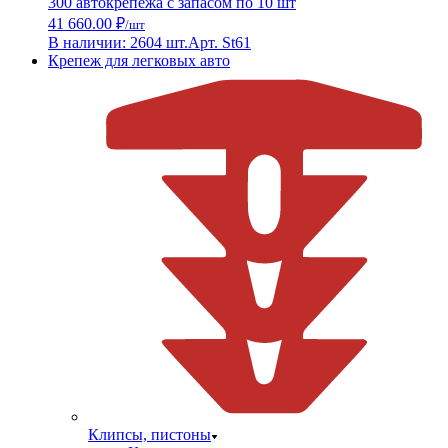
300 автокрепежа с запасом по 10 шт
41 660.00 ₽
/шт
В наличии: 2604 шт.
Арт. St61
Крепеж для легковых авто
Клипсы, пистоны