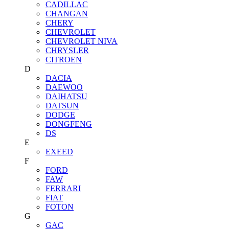
CADILLAC
CHANGAN
CHERY
CHEVROLET
CHEVROLET NIVA
CHRYSLER
CITROEN
D
DACIA
DAEWOO
DAIHATSU
DATSUN
DODGE
DONGFENG
DS
E
EXEED
F
FORD
FAW
FERRARI
FIAT
FOTON
G
GAC