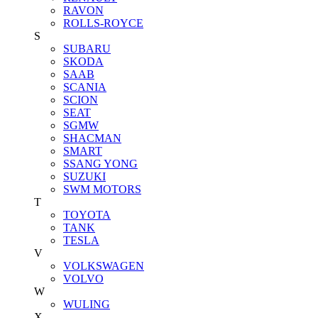
RAVON
ROLLS-ROYCE
S
SUBARU
SKODA
SAAB
SCANIA
SCION
SEAT
SGMW
SHACMAN
SMART
SSANG YONG
SUZUKI
SWM MOTORS
T
TOYOTA
TANK
TESLA
V
VOLKSWAGEN
VOLVO
W
WULING
X