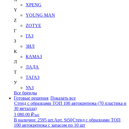
XPENG
Y
YOUNG MAN
Z
ZOTYE
Г
ГАЗ
З
ЗИЛ
К
КАМАЗ
Л
ЛАДА
Т
ТАГАЗ
У
УАЗ
Все бренды
Готовые решения
Показать все
Стенд с образцами ТОП 100 автокрепежа (70 пластика и
30 металла)
3 080.00 ₽
/шт
В наличии: 2595 шт.
Арт. St50
Стенд с образцами ТОП
100 автокрепежа с запасом по 10 шт