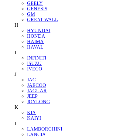
GEELY
GENESIS
GM
GREAT WALL
H
HYUNDAI
HONDA
HAIMA
HAVAL
I
INFINITI
ISUZU
IVECO
J
JAC
JAECOO
JAGUAR
JEEP
JOYLONG
K
KIA
KAIYI
L
LAMBORGHINI
LANCIA