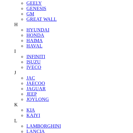
GEELY
GENESIS
GM
GREAT WALL
H
HYUNDAI
HONDA
HAIMA
HAVAL
I
INFINITI
ISUZU
IVECO
J
JAC
JAECOO
JAGUAR
JEEP
JOYLONG
K
KIA
KAIYI
L
LAMBORGHINI
LANCIA