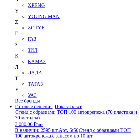
XPENG
Y
YOUNG MAN
Z
ZOTYE
Г
ГАЗ
З
ЗИЛ
К
КАМАЗ
Л
ЛАДА
Т
ТАГАЗ
У
УАЗ
Все бренды
Готовые решения
Показать все
Стенд с образцами ТОП 100 автокрепежа (70 пластика и
30 металла)
3 080.00 ₽
/шт
В наличии: 2595 шт.
Арт. St50
Стенд с образцами ТОП
100 автокрепежа с запасом по 10 шт