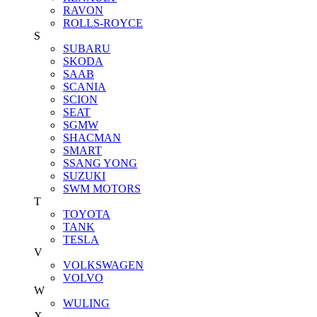
RAVON
ROLLS-ROYCE
S
SUBARU
SKODA
SAAB
SCANIA
SCION
SEAT
SGMW
SHACMAN
SMART
SSANG YONG
SUZUKI
SWM MOTORS
T
TOYOTA
TANK
TESLA
V
VOLKSWAGEN
VOLVO
W
WULING
X