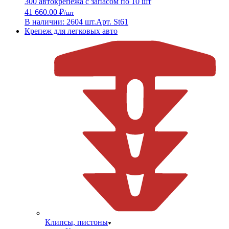
300 автокрепежа с запасом по 10 шт
41 660.00 ₽
/шт
В наличии: 2604 шт.
Арт. St61
Крепеж для легковых авто
Клипсы, пистоны