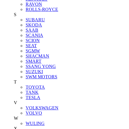
RAVON
ROLLS-ROYCE
S
SUBARU
SKODA
SAAB
SCANIA
SCION
SEAT
SGMW
SHACMAN
SMART
SSANG YONG
SUZUKI
SWM MOTORS
T
TOYOTA
TANK
TESLA
V
VOLKSWAGEN
VOLVO
W
WULING
X