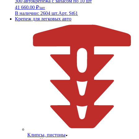
300 автокрепежа с запасом по 10 шт
41 660.00 ₽
/шт
В наличии: 2604 шт.
Арт. St61
Крепеж для легковых авто
Клипсы, пистоны