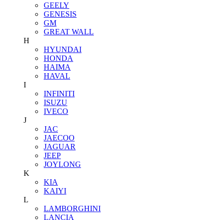
GEELY
GENESIS
GM
GREAT WALL
H
HYUNDAI
HONDA
HAIMA
HAVAL
I
INFINITI
ISUZU
IVECO
J
JAC
JAECOO
JAGUAR
JEEP
JOYLONG
K
KIA
KAIYI
L
LAMBORGHINI
LANCIA