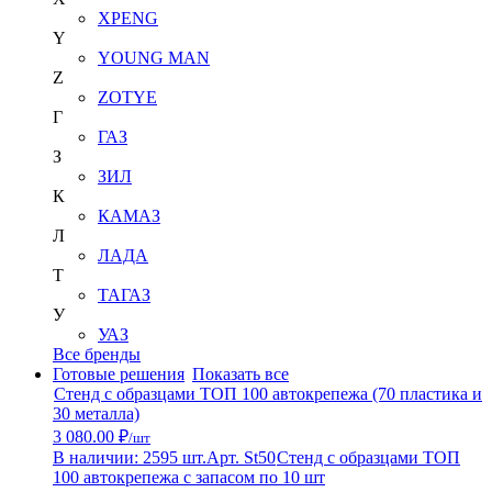
XPENG
Y
YOUNG MAN
Z
ZOTYE
Г
ГАЗ
З
ЗИЛ
К
КАМАЗ
Л
ЛАДА
Т
ТАГАЗ
У
УАЗ
Все бренды
Готовые решения
Показать все
Стенд с образцами ТОП 100 автокрепежа (70 пластика и
30 металла)
3 080.00 ₽
/шт
В наличии: 2595 шт.
Арт. St50
Стенд с образцами ТОП
100 автокрепежа с запасом по 10 шт