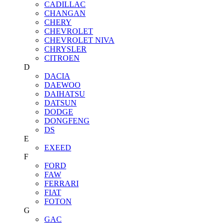
CADILLAC
CHANGAN
CHERY
CHEVROLET
CHEVROLET NIVA
CHRYSLER
CITROEN
D
DACIA
DAEWOO
DAIHATSU
DATSUN
DODGE
DONGFENG
DS
E
EXEED
F
FORD
FAW
FERRARI
FIAT
FOTON
G
GAC