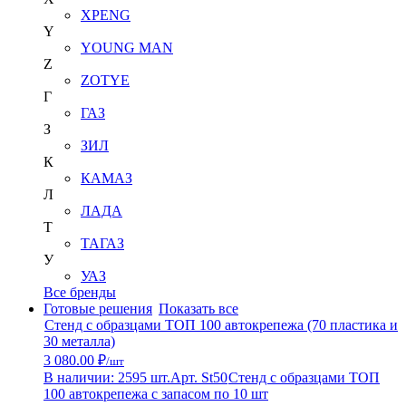
XPENG
Y
YOUNG MAN
Z
ZOTYE
Г
ГАЗ
З
ЗИЛ
К
КАМАЗ
Л
ЛАДА
Т
ТАГАЗ
У
УАЗ
Все бренды
Готовые решения
Показать все
Стенд с образцами ТОП 100 автокрепежа (70 пластика и
30 металла)
3 080.00 ₽
/шт
В наличии: 2595 шт.
Арт. St50
Стенд с образцами ТОП
100 автокрепежа с запасом по 10 шт