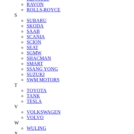
RAVON
ROLLS-ROYCE
S
SUBARU
SKODA
SAAB
SCANIA
SCION
SEAT
SGMW
SHACMAN
SMART
SSANG YONG
SUZUKI
SWM MOTORS
T
TOYOTA
TANK
TESLA
V
VOLKSWAGEN
VOLVO
W
WULING
X