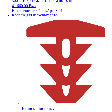
300 автокрепежа с запасом по 10 шт
41 660.00 ₽
/шт
В наличии: 2604 шт.
Арт. St61
Крепеж для легковых авто
Клипсы, пистоны