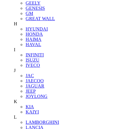
GEELY
GENESIS
GM
GREAT WALL
H
HYUNDAI
HONDA
HAIMA
HAVAL
I
INFINITI
ISUZU
IVECO
J
JAC
JAECOO
JAGUAR
JEEP
JOYLONG
K
KIA
KAIYI
L
LAMBORGHINI
LANCIA