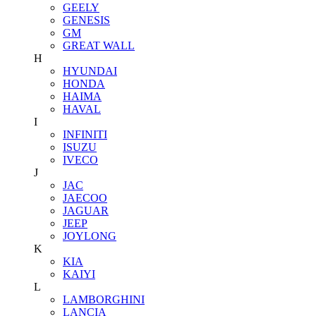
GEELY
GENESIS
GM
GREAT WALL
H
HYUNDAI
HONDA
HAIMA
HAVAL
I
INFINITI
ISUZU
IVECO
J
JAC
JAECOO
JAGUAR
JEEP
JOYLONG
K
KIA
KAIYI
L
LAMBORGHINI
LANCIA