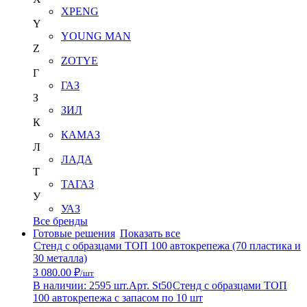
XPENG
Y
YOUNG MAN
Z
ZOTYE
Г
ГАЗ
З
ЗИЛ
К
КАМАЗ
Л
ЛАДА
Т
ТАГАЗ
У
УАЗ
Все бренды
Готовые решения
Показать все
Стенд с образцами ТОП 100 автокрепежа (70 пластика и
30 металла)
3 080.00 ₽
/шт
В наличии: 2595 шт.
Арт. St50
Стенд с образцами ТОП
100 автокрепежа с запасом по 10 шт