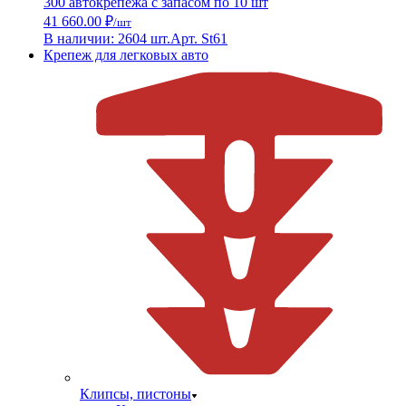
300 автокрепежа с запасом по 10 шт
41 660.00 ₽
/шт
В наличии: 2604 шт.
Арт. St61
Крепеж для легковых авто
Клипсы, пистоны