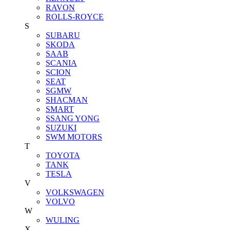
RAVON
ROLLS-ROYCE
S
SUBARU
SKODA
SAAB
SCANIA
SCION
SEAT
SGMW
SHACMAN
SMART
SSANG YONG
SUZUKI
SWM MOTORS
T
TOYOTA
TANK
TESLA
V
VOLKSWAGEN
VOLVO
W
WULING
X