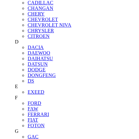
CADILLAC
CHANGAN
CHERY
CHEVROLET
CHEVROLET NIVA
CHRYSLER
CITROEN
D
DACIA
DAEWOO
DAIHATSU
DATSUN
DODGE
DONGFENG
DS
E
EXEED
F
FORD
FAW
FERRARI
FIAT
FOTON
G
GAC