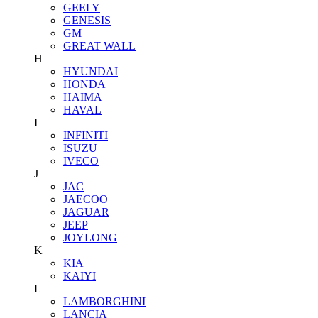
GEELY
GENESIS
GM
GREAT WALL
H
HYUNDAI
HONDA
HAIMA
HAVAL
I
INFINITI
ISUZU
IVECO
J
JAC
JAECOO
JAGUAR
JEEP
JOYLONG
K
KIA
KAIYI
L
LAMBORGHINI
LANCIA