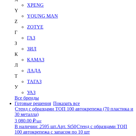
XPENG
Y
YOUNG MAN
Z
ZOTYE
Г
ГАЗ
З
ЗИЛ
К
КАМАЗ
Л
ЛАДА
Т
ТАГАЗ
У
УАЗ
Все бренды
Готовые решения
Показать все
Стенд с образцами ТОП 100 автокрепежа (70 пластика и
30 металла)
3 080.00 ₽
/шт
В наличии: 2595 шт.
Арт. St50
Стенд с образцами ТОП
100 автокрепежа с запасом по 10 шт