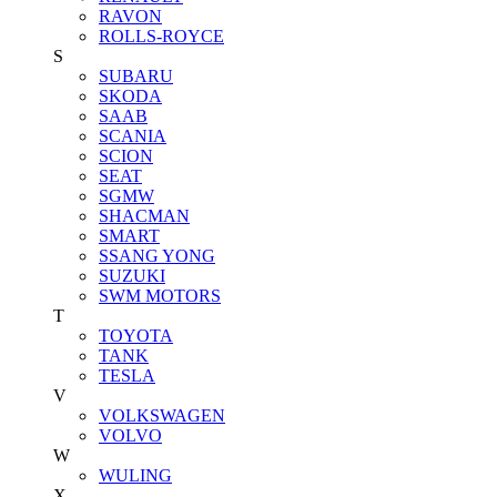
RAVON
ROLLS-ROYCE
S
SUBARU
SKODA
SAAB
SCANIA
SCION
SEAT
SGMW
SHACMAN
SMART
SSANG YONG
SUZUKI
SWM MOTORS
T
TOYOTA
TANK
TESLA
V
VOLKSWAGEN
VOLVO
W
WULING
X