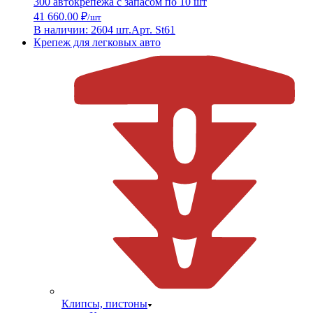
300 автокрепежа с запасом по 10 шт
41 660.00 ₽
/шт
В наличии: 2604 шт.
Арт. St61
Крепеж для легковых авто
Клипсы, пистоны