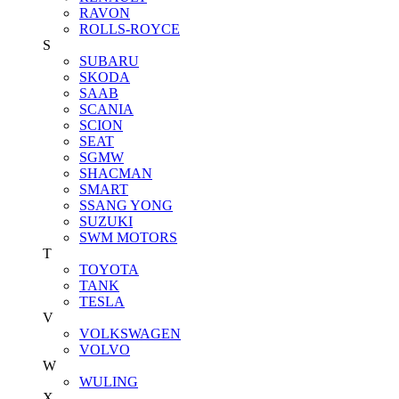
RAVON
ROLLS-ROYCE
S
SUBARU
SKODA
SAAB
SCANIA
SCION
SEAT
SGMW
SHACMAN
SMART
SSANG YONG
SUZUKI
SWM MOTORS
T
TOYOTA
TANK
TESLA
V
VOLKSWAGEN
VOLVO
W
WULING
X