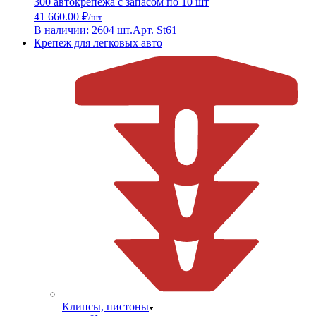
300 автокрепежа с запасом по 10 шт
41 660.00 ₽
/шт
В наличии: 2604 шт.
Арт. St61
Крепеж для легковых авто
Клипсы, пистоны