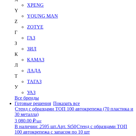
XPENG
Y
YOUNG MAN
Z
ZOTYE
Г
ГАЗ
З
ЗИЛ
К
КАМАЗ
Л
ЛАДА
Т
ТАГАЗ
У
УАЗ
Все бренды
Готовые решения
Показать все
Стенд с образцами ТОП 100 автокрепежа (70 пластика и
30 металла)
3 080.00 ₽
/шт
В наличии: 2595 шт.
Арт. St50
Стенд с образцами ТОП
100 автокрепежа с запасом по 10 шт