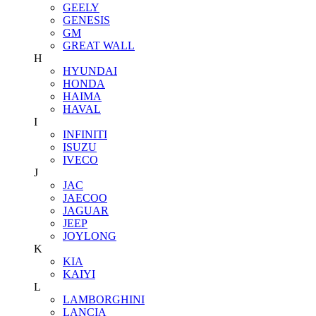
GEELY
GENESIS
GM
GREAT WALL
H
HYUNDAI
HONDA
HAIMA
HAVAL
I
INFINITI
ISUZU
IVECO
J
JAC
JAECOO
JAGUAR
JEEP
JOYLONG
K
KIA
KAIYI
L
LAMBORGHINI
LANCIA