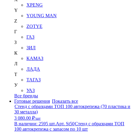
XPENG
Y
YOUNG MAN
Z
ZOTYE
Г
ГАЗ
З
ЗИЛ
К
КАМАЗ
Л
ЛАДА
Т
ТАГАЗ
У
УАЗ
Все бренды
Готовые решения
Показать все
Стенд с образцами ТОП 100 автокрепежа (70 пластика и
30 металла)
3 080.00 ₽
/шт
В наличии: 2595 шт.
Арт. St50
Стенд с образцами ТОП
100 автокрепежа с запасом по 10 шт