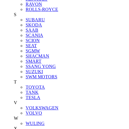
RAVON
ROLLS-ROYCE
S
SUBARU
SKODA
SAAB
SCANIA
SCION
SEAT
SGMW
SHACMAN
SMART
SSANG YONG
SUZUKI
SWM MOTORS
T
TOYOTA
TANK
TESLA
V
VOLKSWAGEN
VOLVO
W
WULING
X