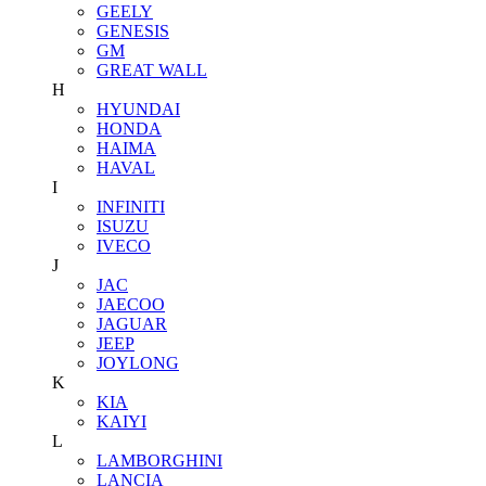
GEELY
GENESIS
GM
GREAT WALL
H
HYUNDAI
HONDA
HAIMA
HAVAL
I
INFINITI
ISUZU
IVECO
J
JAC
JAECOO
JAGUAR
JEEP
JOYLONG
K
KIA
KAIYI
L
LAMBORGHINI
LANCIA