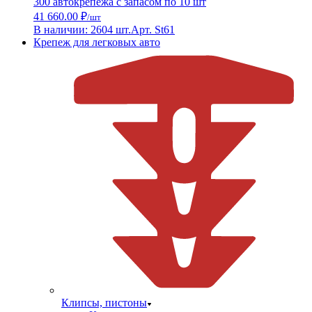
300 автокрепежа с запасом по 10 шт
41 660.00 ₽
/шт
В наличии: 2604 шт.
Арт. St61
Крепеж для легковых авто
Клипсы, пистоны