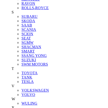
RAVON
ROLLS-ROYCE
S
SUBARU
SKODA
SAAB
SCANIA
SCION
SEAT
SGMW
SHACMAN
SMART
SSANG YONG
SUZUKI
SWM MOTORS
T
TOYOTA
TANK
TESLA
V
VOLKSWAGEN
VOLVO
W
WULING
X