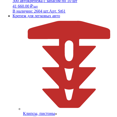
300 автокрепежа с запасом по 10 шт
41 660.00 ₽
/шт
В наличии: 2604 шт.
Арт. St61
Крепеж для легковых авто
Клипсы, пистоны