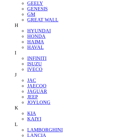
GEELY
GENESIS
GM
GREAT WALL
H
HYUNDAI
HONDA
HAIMA
HAVAL
I
INFINITI
ISUZU
IVECO
J
JAC
JAECOO
JAGUAR
JEEP
JOYLONG
K
KIA
KAIYI
L
LAMBORGHINI
LANCIA