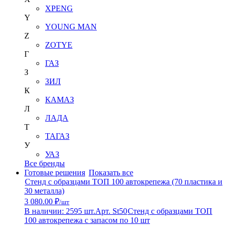
XPENG
Y
YOUNG MAN
Z
ZOTYE
Г
ГАЗ
З
ЗИЛ
К
КАМАЗ
Л
ЛАДА
Т
ТАГАЗ
У
УАЗ
Все бренды
Готовые решения
Показать все
Стенд с образцами ТОП 100 автокрепежа (70 пластика и
30 металла)
3 080.00 ₽
/шт
В наличии: 2595 шт.
Арт. St50
Стенд с образцами ТОП
100 автокрепежа с запасом по 10 шт