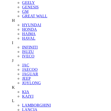
GEELY
GENESIS
GM
GREAT WALL
H
HYUNDAI
HONDA
HAIMA
HAVAL
I
INFINITI
ISUZU
IVECO
J
JAC
JAECOO
JAGUAR
JEEP
JOYLONG
K
KIA
KAIYI
L
LAMBORGHINI
LANCIA