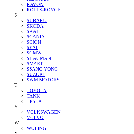
RAVON
ROLLS-ROYCE
S
SUBARU
SKODA
SAAB
SCANIA
SCION
SEAT
SGMW
SHACMAN
SMART
SSANG YONG
SUZUKI
SWM MOTORS
T
TOYOTA
TANK
TESLA
V
VOLKSWAGEN
VOLVO
W
WULING
X