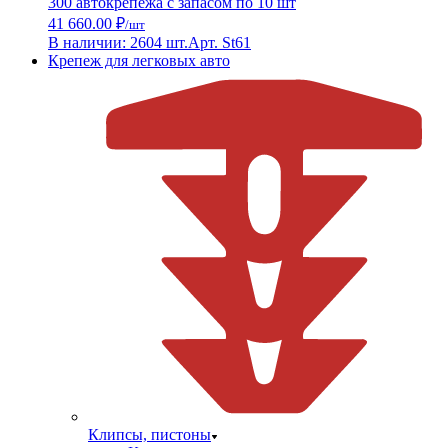
300 автокрепежа с запасом по 10 шт
41 660.00 ₽
/шт
В наличии: 2604 шт.
Арт. St61
Крепеж для легковых авто
Клипсы, пистоны