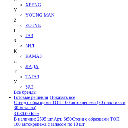
XPENG
Y
YOUNG MAN
Z
ZOTYE
Г
ГАЗ
З
ЗИЛ
К
КАМАЗ
Л
ЛАДА
Т
ТАГАЗ
У
УАЗ
Все бренды
Готовые решения
Показать все
Стенд с образцами ТОП 100 автокрепежа (70 пластика и
30 металла)
3 080.00 ₽
/шт
В наличии: 2595 шт.
Арт. St50
Стенд с образцами ТОП
100 автокрепежа с запасом по 10 шт