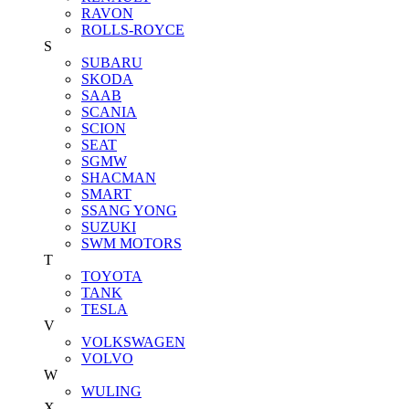
RAVON
ROLLS-ROYCE
S
SUBARU
SKODA
SAAB
SCANIA
SCION
SEAT
SGMW
SHACMAN
SMART
SSANG YONG
SUZUKI
SWM MOTORS
T
TOYOTA
TANK
TESLA
V
VOLKSWAGEN
VOLVO
W
WULING
X