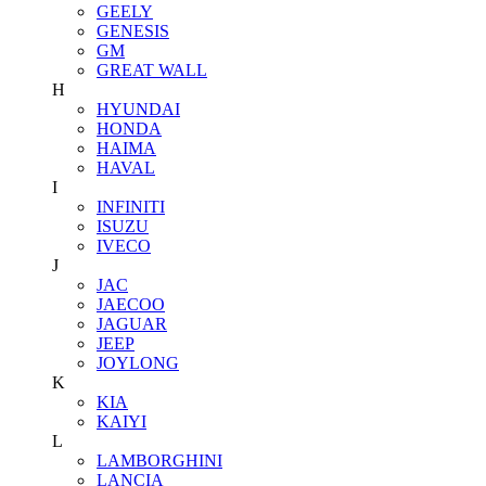
GEELY
GENESIS
GM
GREAT WALL
H
HYUNDAI
HONDA
HAIMA
HAVAL
I
INFINITI
ISUZU
IVECO
J
JAC
JAECOO
JAGUAR
JEEP
JOYLONG
K
KIA
KAIYI
L
LAMBORGHINI
LANCIA