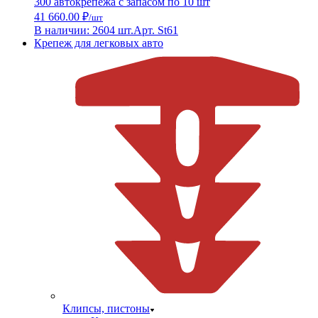
300 автокрепежа с запасом по 10 шт
41 660.00 ₽
/шт
В наличии: 2604 шт.
Арт. St61
Крепеж для легковых авто
Клипсы, пистоны