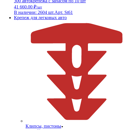
300 автокрепежа с запасом по 10 шт
41 660.00 ₽
/шт
В наличии: 2604 шт.
Арт. St61
Крепеж для легковых авто
Клипсы, пистоны