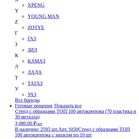
XPENG
Y
YOUNG MAN
Z
ZOTYE
Г
ГАЗ
З
ЗИЛ
К
КАМАЗ
Л
ЛАДА
Т
ТАГАЗ
У
УАЗ
Все бренды
Готовые решения
Показать все
Стенд с образцами ТОП 100 автокрепежа (70 пластика и
30 металла)
3 080.00 ₽
/шт
В наличии: 2595 шт.
Арт. St50
Стенд с образцами ТОП
100 автокрепежа с запасом по 10 шт