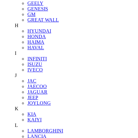
GEELY
GENESIS
GM
GREAT WALL
H
HYUNDAI
HONDA
HAIMA
HAVAL
I
INFINITI
ISUZU
IVECO
J
JAC
JAECOO
JAGUAR
JEEP
JOYLONG
K
KIA
KAIYI
L
LAMBORGHINI
LANCIA