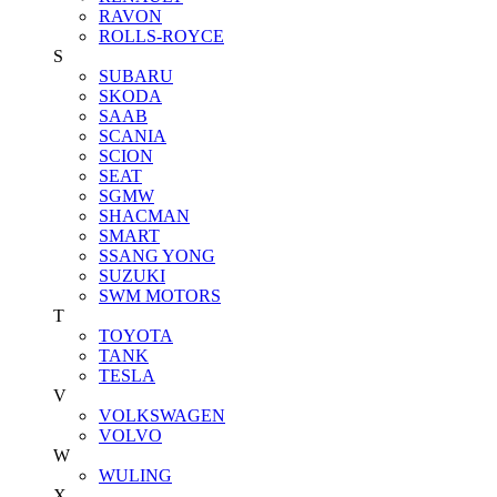
RAVON
ROLLS-ROYCE
S
SUBARU
SKODA
SAAB
SCANIA
SCION
SEAT
SGMW
SHACMAN
SMART
SSANG YONG
SUZUKI
SWM MOTORS
T
TOYOTA
TANK
TESLA
V
VOLKSWAGEN
VOLVO
W
WULING
X