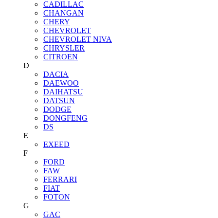
CADILLAC
CHANGAN
CHERY
CHEVROLET
CHEVROLET NIVA
CHRYSLER
CITROEN
D
DACIA
DAEWOO
DAIHATSU
DATSUN
DODGE
DONGFENG
DS
E
EXEED
F
FORD
FAW
FERRARI
FIAT
FOTON
G
GAC