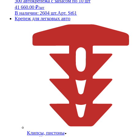
300 автокрепежа с запасом по 10 шт
41 660.00 ₽
/шт
В наличии: 2604 шт.
Арт. St61
Крепеж для легковых авто
Клипсы, пистоны