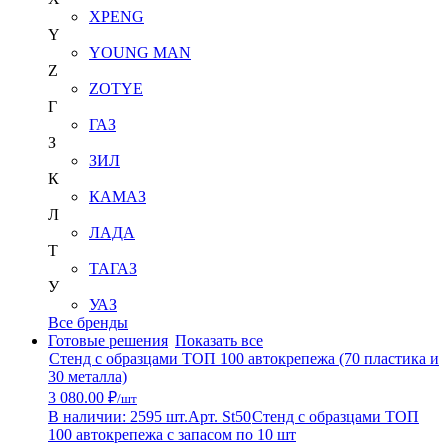
XPENG
Y
YOUNG MAN
Z
ZOTYE
Г
ГАЗ
З
ЗИЛ
К
КАМАЗ
Л
ЛАДА
Т
ТАГАЗ
У
УАЗ
Все бренды
Готовые решения
Показать все
Стенд с образцами ТОП 100 автокрепежа (70 пластика и
30 металла)
3 080.00 ₽
/шт
В наличии: 2595 шт.
Арт. St50
Стенд с образцами ТОП
100 автокрепежа с запасом по 10 шт