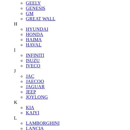
GEELY
GENESIS
GM
GREAT WALL
H
HYUNDAI
HONDA
HAIMA
HAVAL
I
INFINITI
ISUZU
IVECO
J
JAC
JAECOO
JAGUAR
JEEP
JOYLONG
K
KIA
KAIYI
L
LAMBORGHINI
LANCIA