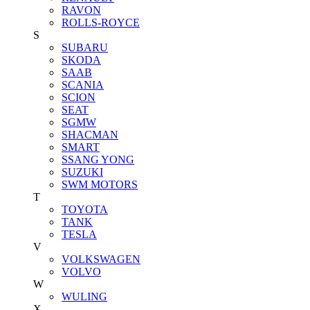
RAVON
ROLLS-ROYCE
S
SUBARU
SKODA
SAAB
SCANIA
SCION
SEAT
SGMW
SHACMAN
SMART
SSANG YONG
SUZUKI
SWM MOTORS
T
TOYOTA
TANK
TESLA
V
VOLKSWAGEN
VOLVO
W
WULING
X