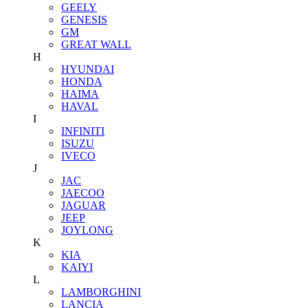
GEELY
GENESIS
GM
GREAT WALL
H
HYUNDAI
HONDA
HAIMA
HAVAL
I
INFINITI
ISUZU
IVECO
J
JAC
JAECOO
JAGUAR
JEEP
JOYLONG
K
KIA
KAIYI
L
LAMBORGHINI
LANCIA