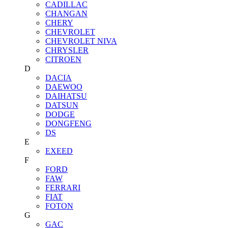
CADILLAC
CHANGAN
CHERY
CHEVROLET
CHEVROLET NIVA
CHRYSLER
CITROEN
D
DACIA
DAEWOO
DAIHATSU
DATSUN
DODGE
DONGFENG
DS
E
EXEED
F
FORD
FAW
FERRARI
FIAT
FOTON
G
GAC