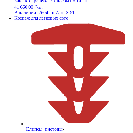
300 автокрепежа с запасом по 10 шт
41 660.00 ₽
/шт
В наличии: 2604 шт.
Арт. St61
Крепеж для легковых авто
Клипсы, пистоны