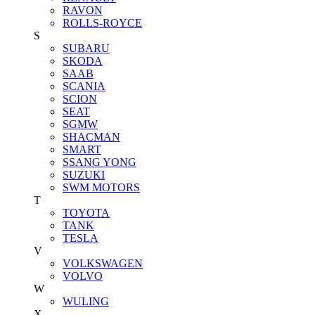
RAVON
ROLLS-ROYCE
S
SUBARU
SKODA
SAAB
SCANIA
SCION
SEAT
SGMW
SHACMAN
SMART
SSANG YONG
SUZUKI
SWM MOTORS
T
TOYOTA
TANK
TESLA
V
VOLKSWAGEN
VOLVO
W
WULING
X