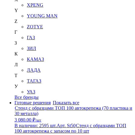
XPENG
Y
YOUNG MAN
Z
ZOTYE
Г
ГАЗ
З
ЗИЛ
К
КАМАЗ
Л
ЛАДА
Т
ТАГАЗ
У
УАЗ
Все бренды
Готовые решения
Показать все
Стенд с образцами ТОП 100 автокрепежа (70 пластика и
30 металла)
3 080.00 ₽
/шт
В наличии: 2595 шт.
Арт. St50
Стенд с образцами ТОП
100 автокрепежа с запасом по 10 шт