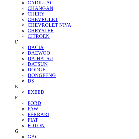
CADILLAC
CHANGAN
CHERY
CHEVROLET
CHEVROLET NIVA
CHRYSLER
CITROEN
D
DACIA
DAEWOO
DAIHATSU
DATSUN
DODGE
DONGFENG
DS
E
EXEED
F
FORD
FAW
FERRARI
FIAT
FOTON
G
GAC