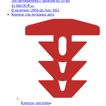
300 автокрепежа с запасом по 10 шт
41 660.00 ₽
/шт
В наличии: 2604 шт.
Арт. St61
Крепеж для легковых авто
Клипсы, пистоны