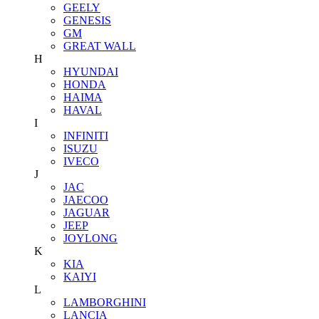
GEELY
GENESIS
GM
GREAT WALL
H
HYUNDAI
HONDA
HAIMA
HAVAL
I
INFINITI
ISUZU
IVECO
J
JAC
JAECOO
JAGUAR
JEEP
JOYLONG
K
KIA
KAIYI
L
LAMBORGHINI
LANCIA