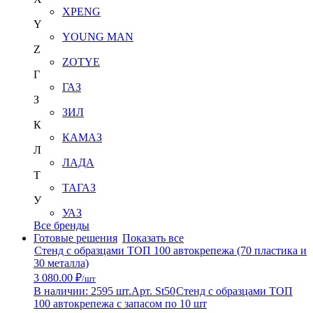
XPENG
Y
YOUNG MAN
Z
ZOTYE
Г
ГАЗ
З
ЗИЛ
К
КАМАЗ
Л
ЛАДА
Т
ТАГАЗ
У
УАЗ
Все бренды
Готовые решения
Показать все
Стенд с образцами ТОП 100 автокрепежа (70 пластика и
30 металла)
3 080.00 ₽
/шт
В наличии: 2595 шт.
Арт. St50
Стенд с образцами ТОП
100 автокрепежа с запасом по 10 шт