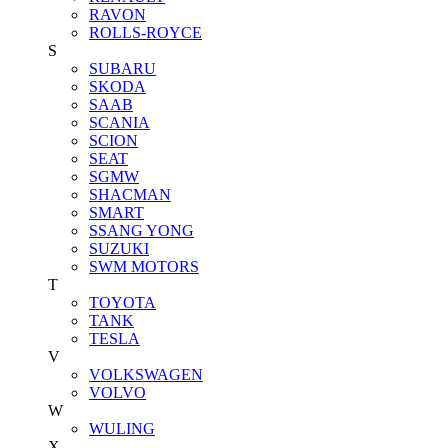
RAVON
ROLLS-ROYCE
S
SUBARU
SKODA
SAAB
SCANIA
SCION
SEAT
SGMW
SHACMAN
SMART
SSANG YONG
SUZUKI
SWM MOTORS
T
TOYOTA
TANK
TESLA
V
VOLKSWAGEN
VOLVO
W
WULING
X