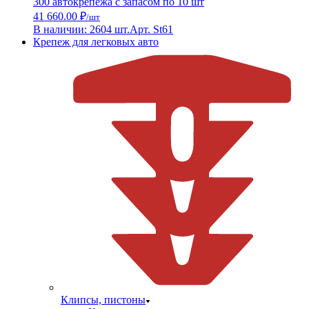
300 автокрепежа с запасом по 10 шт
41 660.00 ₽
/шт
В наличии: 2604 шт.
Арт. St61
Крепеж для легковых авто
Клипсы, пистоны