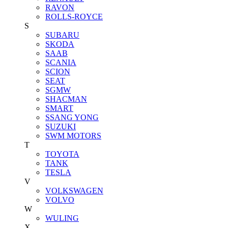
RAVON
ROLLS-ROYCE
S
SUBARU
SKODA
SAAB
SCANIA
SCION
SEAT
SGMW
SHACMAN
SMART
SSANG YONG
SUZUKI
SWM MOTORS
T
TOYOTA
TANK
TESLA
V
VOLKSWAGEN
VOLVO
W
WULING
X