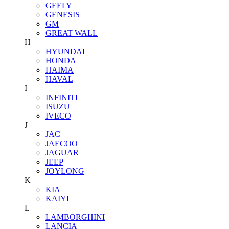
GEELY
GENESIS
GM
GREAT WALL
H
HYUNDAI
HONDA
HAIMA
HAVAL
I
INFINITI
ISUZU
IVECO
J
JAC
JAECOO
JAGUAR
JEEP
JOYLONG
K
KIA
KAIYI
L
LAMBORGHINI
LANCIA