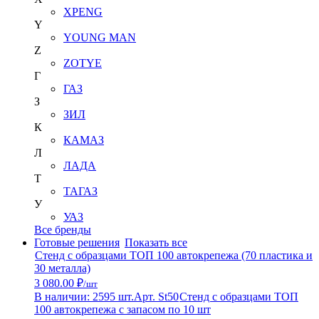
XPENG
Y
YOUNG MAN
Z
ZOTYE
Г
ГАЗ
З
ЗИЛ
К
КАМАЗ
Л
ЛАДА
Т
ТАГАЗ
У
УАЗ
Все бренды
Готовые решения
Показать все
Стенд с образцами ТОП 100 автокрепежа (70 пластика и
30 металла)
3 080.00 ₽
/шт
В наличии: 2595 шт.
Арт. St50
Стенд с образцами ТОП
100 автокрепежа с запасом по 10 шт