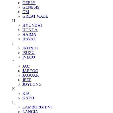
GEELY
GENESIS
GM
GREAT WALL
H
HYUNDAI
HONDA
HAIMA
HAVAL
I
INFINITI
ISUZU
IVECO
J
JAC
JAECOO
JAGUAR
JEEP
JOYLONG
K
KIA
KAIYI
L
LAMBORGHINI
LANCIA