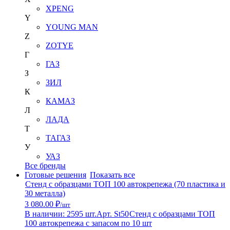
XPENG
Y
YOUNG MAN
Z
ZOTYE
Г
ГАЗ
З
ЗИЛ
К
КАМАЗ
Л
ЛАДА
Т
ТАГАЗ
У
УАЗ
Все бренды
Готовые решения
Показать все
Стенд с образцами ТОП 100 автокрепежа (70 пластика и
30 металла)
3 080.00 ₽
/шт
В наличии: 2595 шт.
Арт. St50
Стенд с образцами ТОП
100 автокрепежа с запасом по 10 шт