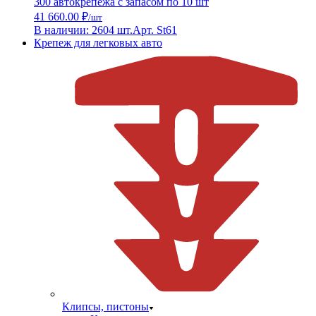
300 автокрепежа с запасом по 10 шт
41 660.00 ₽
/шт
В наличии: 2604 шт.
Арт. St61
Крепеж для легковых авто
Клипсы, пистоны