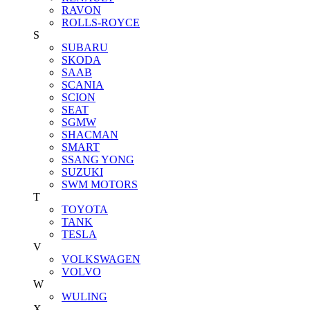
RAVON
ROLLS-ROYCE
S
SUBARU
SKODA
SAAB
SCANIA
SCION
SEAT
SGMW
SHACMAN
SMART
SSANG YONG
SUZUKI
SWM MOTORS
T
TOYOTA
TANK
TESLA
V
VOLKSWAGEN
VOLVO
W
WULING
X