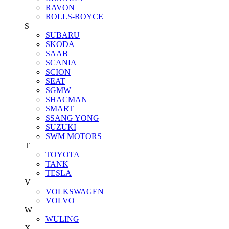
RAVON
ROLLS-ROYCE
S
SUBARU
SKODA
SAAB
SCANIA
SCION
SEAT
SGMW
SHACMAN
SMART
SSANG YONG
SUZUKI
SWM MOTORS
T
TOYOTA
TANK
TESLA
V
VOLKSWAGEN
VOLVO
W
WULING
X