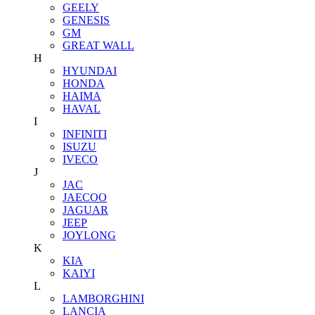
GEELY
GENESIS
GM
GREAT WALL
H
HYUNDAI
HONDA
HAIMA
HAVAL
I
INFINITI
ISUZU
IVECO
J
JAC
JAECOO
JAGUAR
JEEP
JOYLONG
K
KIA
KAIYI
L
LAMBORGHINI
LANCIA