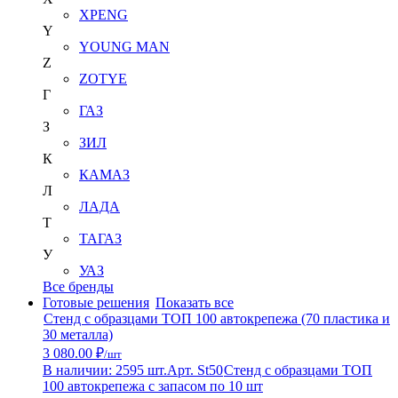
XPENG
Y
YOUNG MAN
Z
ZOTYE
Г
ГАЗ
З
ЗИЛ
К
КАМАЗ
Л
ЛАДА
Т
ТАГАЗ
У
УАЗ
Все бренды
Готовые решения
Показать все
Стенд с образцами ТОП 100 автокрепежа (70 пластика и
30 металла)
3 080.00 ₽
/шт
В наличии: 2595 шт.
Арт. St50
Стенд с образцами ТОП
100 автокрепежа с запасом по 10 шт