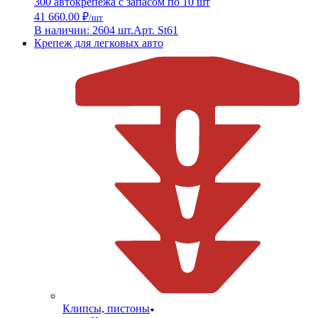
300 автокрепежа с запасом по 10 шт
41 660.00 ₽
/шт
В наличии: 2604 шт.
Арт. St61
Крепеж для легковых авто
Клипсы, пистоны