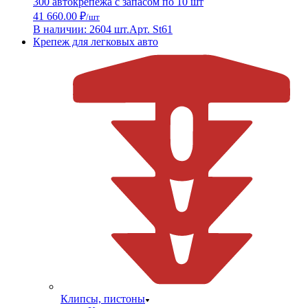
300 автокрепежа с запасом по 10 шт
41 660.00 ₽
/шт
В наличии: 2604 шт.
Арт. St61
Крепеж для легковых авто
Клипсы, пистоны