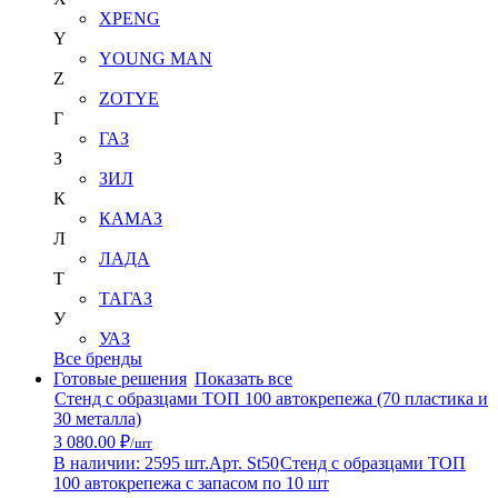
XPENG
Y
YOUNG MAN
Z
ZOTYE
Г
ГАЗ
З
ЗИЛ
К
КАМАЗ
Л
ЛАДА
Т
ТАГАЗ
У
УАЗ
Все бренды
Готовые решения
Показать все
Стенд с образцами ТОП 100 автокрепежа (70 пластика и
30 металла)
3 080.00 ₽
/шт
В наличии: 2595 шт.
Арт. St50
Стенд с образцами ТОП
100 автокрепежа с запасом по 10 шт