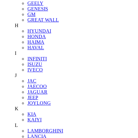
GEELY
GENESIS
GM
GREAT WALL
H
HYUNDAI
HONDA
HAIMA
HAVAL
I
INFINITI
ISUZU
IVECO
J
JAC
JAECOO
JAGUAR
JEEP
JOYLONG
K
KIA
KAIYI
L
LAMBORGHINI
LANCIA