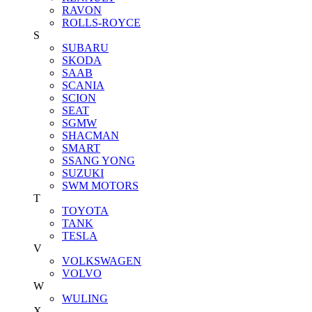
RAVON
ROLLS-ROYCE
S
SUBARU
SKODA
SAAB
SCANIA
SCION
SEAT
SGMW
SHACMAN
SMART
SSANG YONG
SUZUKI
SWM MOTORS
T
TOYOTA
TANK
TESLA
V
VOLKSWAGEN
VOLVO
W
WULING
X