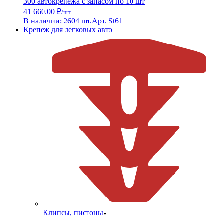
300 автокрепежа с запасом по 10 шт
41 660.00 ₽
/шт
В наличии: 2604 шт.
Арт. St61
Крепеж для легковых авто
Клипсы, пистоны