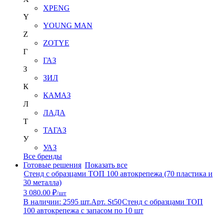
XPENG
Y
YOUNG MAN
Z
ZOTYE
Г
ГАЗ
З
ЗИЛ
К
КАМАЗ
Л
ЛАДА
Т
ТАГАЗ
У
УАЗ
Все бренды
Готовые решения
Показать все
Стенд с образцами ТОП 100 автокрепежа (70 пластика и
30 металла)
3 080.00 ₽
/шт
В наличии: 2595 шт.
Арт. St50
Стенд с образцами ТОП
100 автокрепежа с запасом по 10 шт