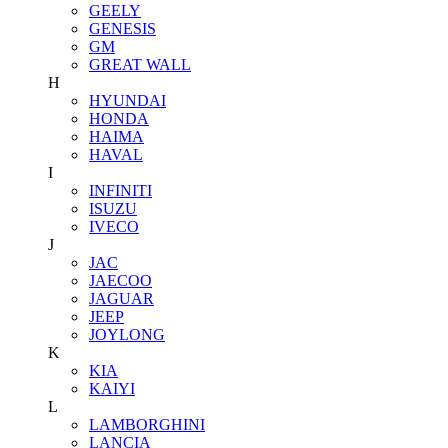
GEELY
GENESIS
GM
GREAT WALL
H
HYUNDAI
HONDA
HAIMA
HAVAL
I
INFINITI
ISUZU
IVECO
J
JAC
JAECOO
JAGUAR
JEEP
JOYLONG
K
KIA
KAIYI
L
LAMBORGHINI
LANCIA