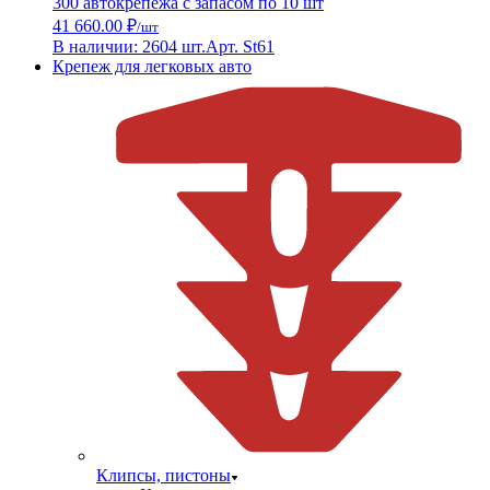
300 автокрепежа с запасом по 10 шт
41 660.00 ₽
/шт
В наличии: 2604 шт.
Арт. St61
Крепеж для легковых авто
Клипсы, пистоны