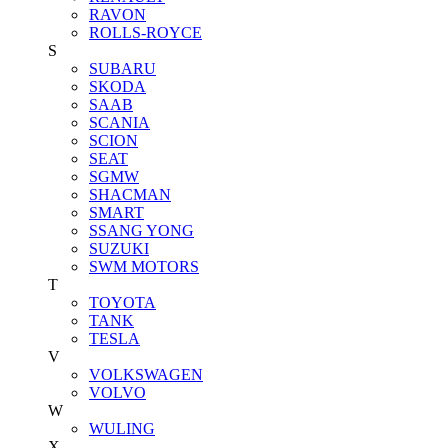
RAVON
ROLLS-ROYCE
S
SUBARU
SKODA
SAAB
SCANIA
SCION
SEAT
SGMW
SHACMAN
SMART
SSANG YONG
SUZUKI
SWM MOTORS
T
TOYOTA
TANK
TESLA
V
VOLKSWAGEN
VOLVO
W
WULING
X