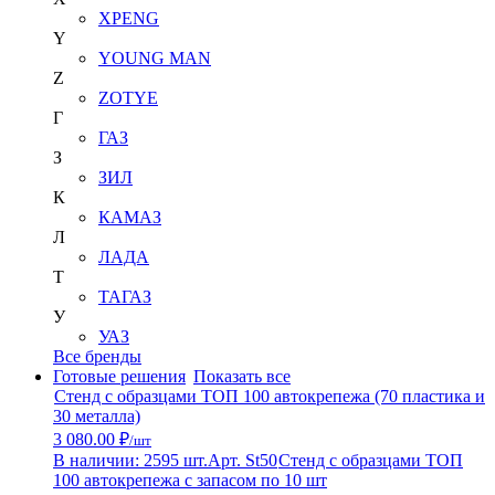
XPENG
Y
YOUNG MAN
Z
ZOTYE
Г
ГАЗ
З
ЗИЛ
К
КАМАЗ
Л
ЛАДА
Т
ТАГАЗ
У
УАЗ
Все бренды
Готовые решения
Показать все
Стенд с образцами ТОП 100 автокрепежа (70 пластика и
30 металла)
3 080.00 ₽
/шт
В наличии: 2595 шт.
Арт. St50
Стенд с образцами ТОП
100 автокрепежа с запасом по 10 шт