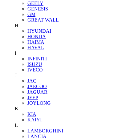
GEELY
GENESIS
GM
GREAT WALL
H
HYUNDAI
HONDA
HAIMA
HAVAL
I
INFINITI
ISUZU
IVECO
J
JAC
JAECOO
JAGUAR
JEEP
JOYLONG
K
KIA
KAIYI
L
LAMBORGHINI
LANCIA