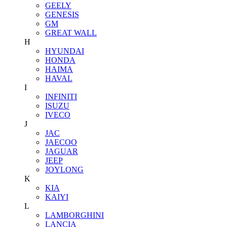
GEELY
GENESIS
GM
GREAT WALL
H
HYUNDAI
HONDA
HAIMA
HAVAL
I
INFINITI
ISUZU
IVECO
J
JAC
JAECOO
JAGUAR
JEEP
JOYLONG
K
KIA
KAIYI
L
LAMBORGHINI
LANCIA