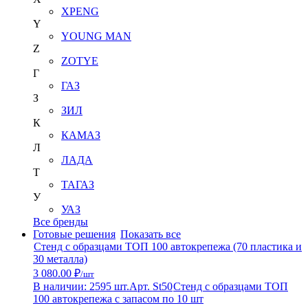
XPENG
Y
YOUNG MAN
Z
ZOTYE
Г
ГАЗ
З
ЗИЛ
К
КАМАЗ
Л
ЛАДА
Т
ТАГАЗ
У
УАЗ
Все бренды
Готовые решения
Показать все
Стенд с образцами ТОП 100 автокрепежа (70 пластика и
30 металла)
3 080.00 ₽
/шт
В наличии: 2595 шт.
Арт. St50
Стенд с образцами ТОП
100 автокрепежа с запасом по 10 шт