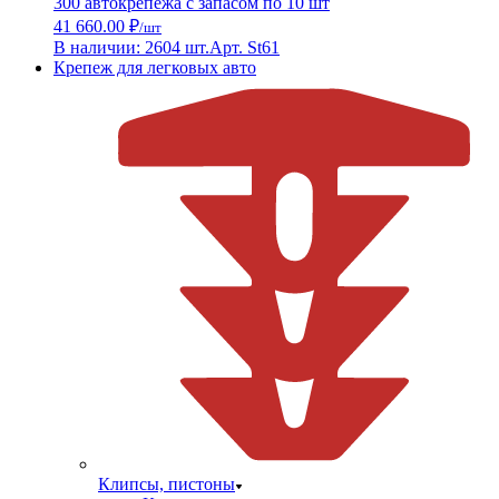
300 автокрепежа с запасом по 10 шт
41 660.00 ₽
/шт
В наличии: 2604 шт.
Арт. St61
Крепеж для легковых авто
Клипсы, пистоны