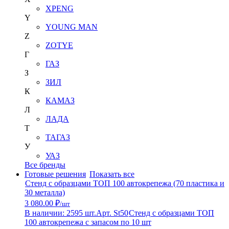
XPENG
Y
YOUNG MAN
Z
ZOTYE
Г
ГАЗ
З
ЗИЛ
К
КАМАЗ
Л
ЛАДА
Т
ТАГАЗ
У
УАЗ
Все бренды
Готовые решения
Показать все
Стенд с образцами ТОП 100 автокрепежа (70 пластика и
30 металла)
3 080.00 ₽
/шт
В наличии: 2595 шт.
Арт. St50
Стенд с образцами ТОП
100 автокрепежа с запасом по 10 шт