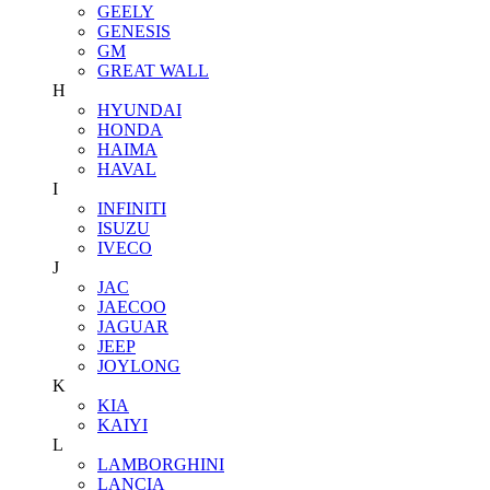
GEELY
GENESIS
GM
GREAT WALL
H
HYUNDAI
HONDA
HAIMA
HAVAL
I
INFINITI
ISUZU
IVECO
J
JAC
JAECOO
JAGUAR
JEEP
JOYLONG
K
KIA
KAIYI
L
LAMBORGHINI
LANCIA