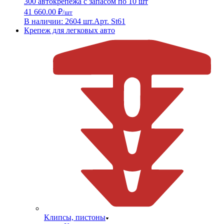
300 автокрепежа с запасом по 10 шт
41 660.00 ₽
/шт
В наличии: 2604 шт.
Арт. St61
Крепеж для легковых авто
Клипсы, пистоны