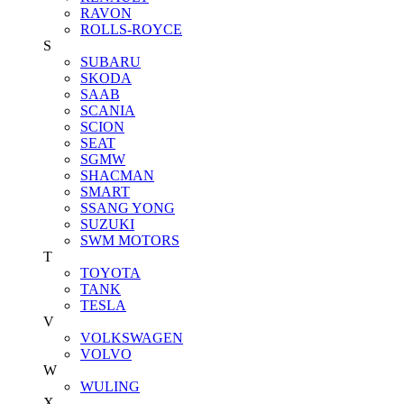
RAVON
ROLLS-ROYCE
S
SUBARU
SKODA
SAAB
SCANIA
SCION
SEAT
SGMW
SHACMAN
SMART
SSANG YONG
SUZUKI
SWM MOTORS
T
TOYOTA
TANK
TESLA
V
VOLKSWAGEN
VOLVO
W
WULING
X