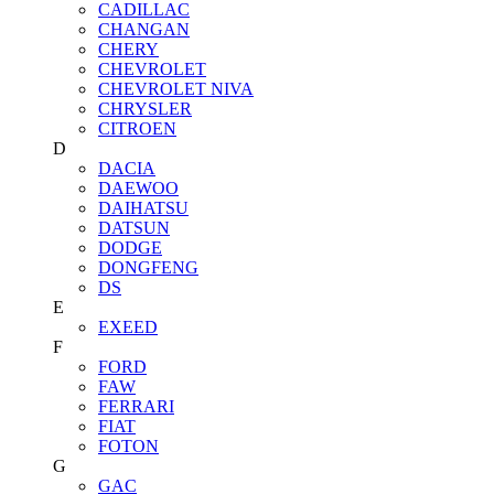
CADILLAC
CHANGAN
CHERY
CHEVROLET
CHEVROLET NIVA
CHRYSLER
CITROEN
D
DACIA
DAEWOO
DAIHATSU
DATSUN
DODGE
DONGFENG
DS
E
EXEED
F
FORD
FAW
FERRARI
FIAT
FOTON
G
GAC