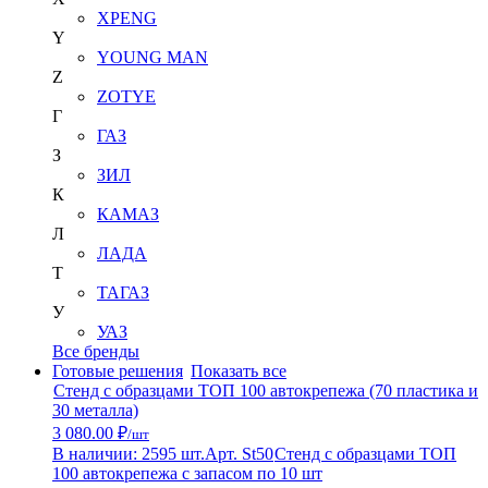
XPENG
Y
YOUNG MAN
Z
ZOTYE
Г
ГАЗ
З
ЗИЛ
К
КАМАЗ
Л
ЛАДА
Т
ТАГАЗ
У
УАЗ
Все бренды
Готовые решения
Показать все
Стенд с образцами ТОП 100 автокрепежа (70 пластика и
30 металла)
3 080.00 ₽
/шт
В наличии: 2595 шт.
Арт. St50
Стенд с образцами ТОП
100 автокрепежа с запасом по 10 шт