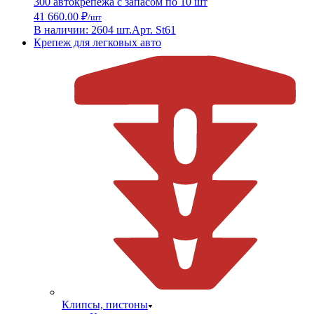
300 автокрепежа с запасом по 10 шт
41 660.00 ₽
/шт
В наличии: 2604 шт.
Арт. St61
Крепеж для легковых авто
Клипсы, пистоны