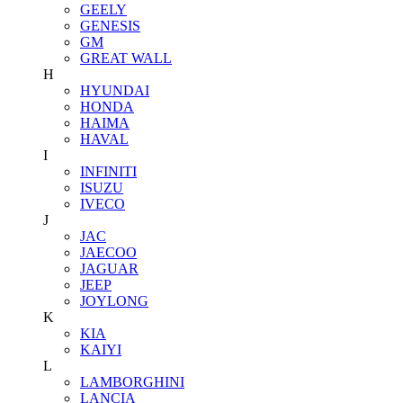
GEELY
GENESIS
GM
GREAT WALL
H
HYUNDAI
HONDA
HAIMA
HAVAL
I
INFINITI
ISUZU
IVECO
J
JAC
JAECOO
JAGUAR
JEEP
JOYLONG
K
KIA
KAIYI
L
LAMBORGHINI
LANCIA