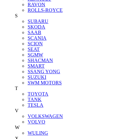
RAVON
ROLLS-ROYCE
S
SUBARU
SKODA
SAAB
SCANIA
SCION
SEAT
SGMW
SHACMAN
SMART
SSANG YONG
SUZUKI
SWM MOTORS
T
TOYOTA
TANK
TESLA
V
VOLKSWAGEN
VOLVO
W
WULING
X