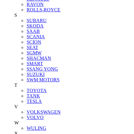
RAVON
ROLLS-ROYCE
S
SUBARU
SKODA
SAAB
SCANIA
SCION
SEAT
SGMW
SHACMAN
SMART
SSANG YONG
SUZUKI
SWM MOTORS
T
TOYOTA
TANK
TESLA
V
VOLKSWAGEN
VOLVO
W
WULING
X