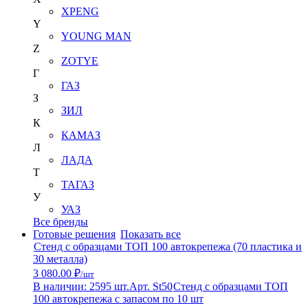
XPENG
Y
YOUNG MAN
Z
ZOTYE
Г
ГАЗ
З
ЗИЛ
К
КАМАЗ
Л
ЛАДА
Т
ТАГАЗ
У
УАЗ
Все бренды
Готовые решения
Показать все
Стенд с образцами ТОП 100 автокрепежа (70 пластика и
30 металла)
3 080.00 ₽
/шт
В наличии: 2595 шт.
Арт. St50
Стенд с образцами ТОП
100 автокрепежа с запасом по 10 шт