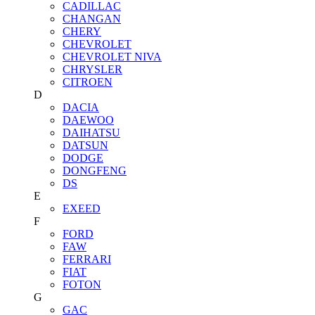
CADILLAC
CHANGAN
CHERY
CHEVROLET
CHEVROLET NIVA
CHRYSLER
CITROEN
D
DACIA
DAEWOO
DAIHATSU
DATSUN
DODGE
DONGFENG
DS
E
EXEED
F
FORD
FAW
FERRARI
FIAT
FOTON
G
GAC