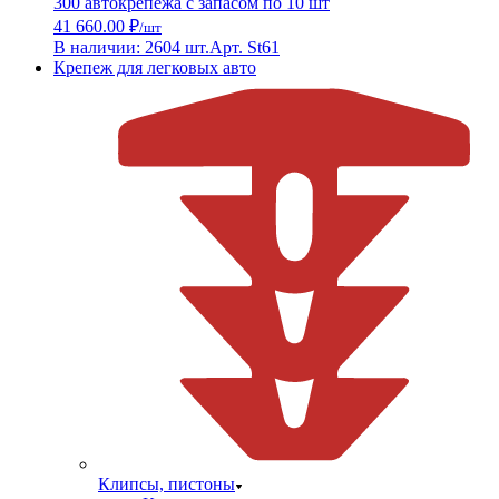
300 автокрепежа с запасом по 10 шт
41 660.00 ₽
/шт
В наличии: 2604 шт.
Арт. St61
Крепеж для легковых авто
Клипсы, пистоны