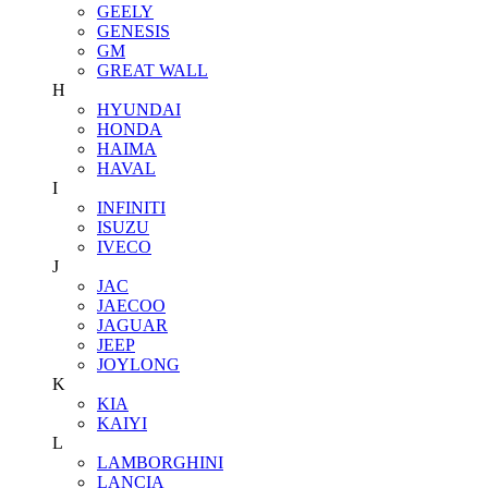
GEELY
GENESIS
GM
GREAT WALL
H
HYUNDAI
HONDA
HAIMA
HAVAL
I
INFINITI
ISUZU
IVECO
J
JAC
JAECOO
JAGUAR
JEEP
JOYLONG
K
KIA
KAIYI
L
LAMBORGHINI
LANCIA