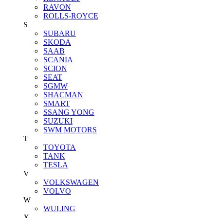
RAVON
ROLLS-ROYCE
S
SUBARU
SKODA
SAAB
SCANIA
SCION
SEAT
SGMW
SHACMAN
SMART
SSANG YONG
SUZUKI
SWM MOTORS
T
TOYOTA
TANK
TESLA
V
VOLKSWAGEN
VOLVO
W
WULING
X