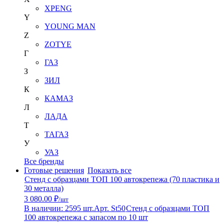
XPENG
Y
YOUNG MAN
Z
ZOTYE
Г
ГАЗ
З
ЗИЛ
К
КАМАЗ
Л
ЛАДА
Т
ТАГАЗ
У
УАЗ
Все бренды
Готовые решения
Показать все
Стенд с образцами ТОП 100 автокрепежа (70 пластика и
30 металла)
3 080.00 ₽
/шт
В наличии: 2595 шт.
Арт. St50
Стенд с образцами ТОП
100 автокрепежа с запасом по 10 шт