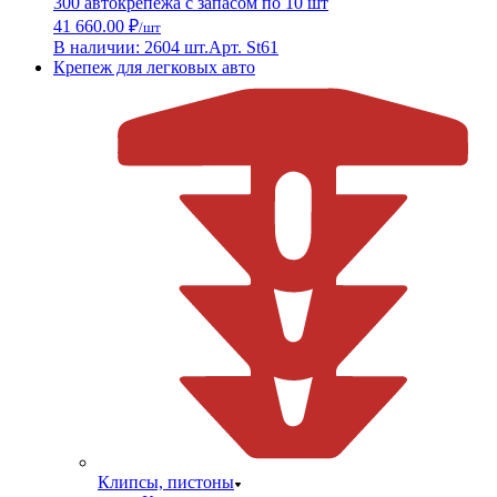
300 автокрепежа с запасом по 10 шт
41 660.00 ₽
/шт
В наличии: 2604 шт.
Арт. St61
Крепеж для легковых авто
Клипсы, пистоны