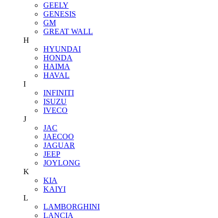
GEELY
GENESIS
GM
GREAT WALL
H
HYUNDAI
HONDA
HAIMA
HAVAL
I
INFINITI
ISUZU
IVECO
J
JAC
JAECOO
JAGUAR
JEEP
JOYLONG
K
KIA
KAIYI
L
LAMBORGHINI
LANCIA