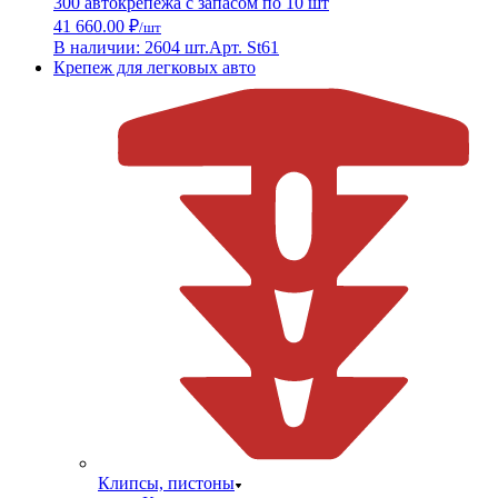
300 автокрепежа с запасом по 10 шт
41 660.00 ₽
/шт
В наличии: 2604 шт.
Арт. St61
Крепеж для легковых авто
Клипсы, пистоны