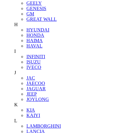
GEELY
GENESIS
GM
GREAT WALL
H
HYUNDAI
HONDA
HAIMA
HAVAL
I
INFINITI
ISUZU
IVECO
J
JAC
JAECOO
JAGUAR
JEEP
JOYLONG
K
KIA
KAIYI
L
LAMBORGHINI
LANCIA