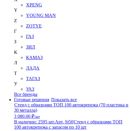
XPENG
Y
YOUNG MAN
Z
ZOTYE
Г
ГАЗ
З
ЗИЛ
К
КАМАЗ
Л
ЛАДА
Т
ТАГАЗ
У
УАЗ
Все бренды
Готовые решения
Показать все
Стенд с образцами ТОП 100 автокрепежа (70 пластика и
30 металла)
3 080.00 ₽
/шт
В наличии: 2595 шт.
Арт. St50
Стенд с образцами ТОП
100 автокрепежа с запасом по 10 шт