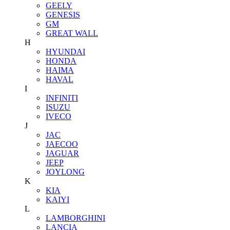
GEELY
GENESIS
GM
GREAT WALL
H
HYUNDAI
HONDA
HAIMA
HAVAL
I
INFINITI
ISUZU
IVECO
J
JAC
JAECOO
JAGUAR
JEEP
JOYLONG
K
KIA
KAIYI
L
LAMBORGHINI
LANCIA