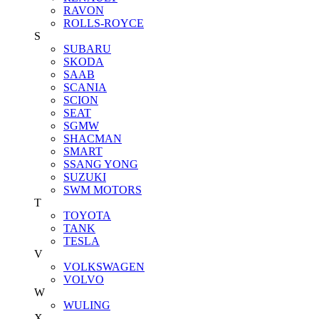
RAVON
ROLLS-ROYCE
S
SUBARU
SKODA
SAAB
SCANIA
SCION
SEAT
SGMW
SHACMAN
SMART
SSANG YONG
SUZUKI
SWM MOTORS
T
TOYOTA
TANK
TESLA
V
VOLKSWAGEN
VOLVO
W
WULING
X