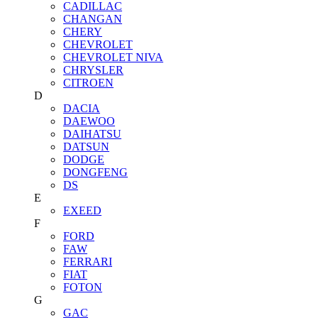
CADILLAC
CHANGAN
CHERY
CHEVROLET
CHEVROLET NIVA
CHRYSLER
CITROEN
D
DACIA
DAEWOO
DAIHATSU
DATSUN
DODGE
DONGFENG
DS
E
EXEED
F
FORD
FAW
FERRARI
FIAT
FOTON
G
GAC