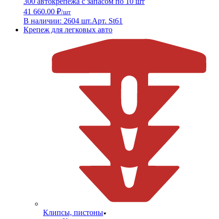
300 автокрепежа с запасом по 10 шт
41 660.00 ₽
/шт
В наличии: 2604 шт.
Арт. St61
Крепеж для легковых авто
Клипсы, пистоны