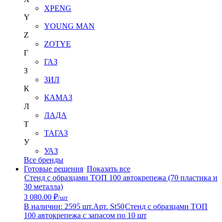
XPENG
Y
YOUNG MAN
Z
ZOTYE
Г
ГАЗ
З
ЗИЛ
К
КАМАЗ
Л
ЛАДА
Т
ТАГАЗ
У
УАЗ
Все бренды
Готовые решения
Показать все
Стенд с образцами ТОП 100 автокрепежа (70 пластика и
30 металла)
3 080.00 ₽
/шт
В наличии: 2595 шт.
Арт. St50
Стенд с образцами ТОП
100 автокрепежа с запасом по 10 шт