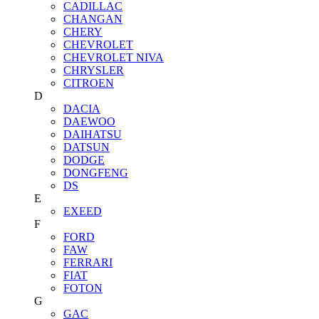
CADILLAC
CHANGAN
CHERY
CHEVROLET
CHEVROLET NIVA
CHRYSLER
CITROEN
D
DACIA
DAEWOO
DAIHATSU
DATSUN
DODGE
DONGFENG
DS
E
EXEED
F
FORD
FAW
FERRARI
FIAT
FOTON
G
GAC