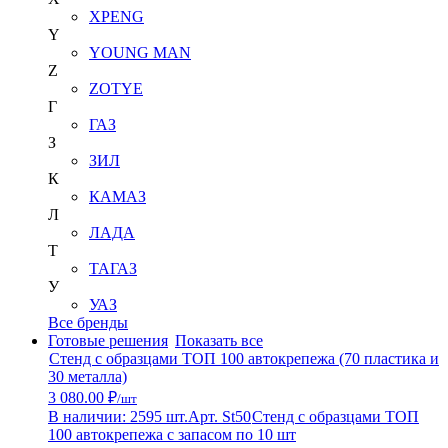
XPENG
Y
YOUNG MAN
Z
ZOTYE
Г
ГАЗ
З
ЗИЛ
К
КАМАЗ
Л
ЛАДА
Т
ТАГАЗ
У
УАЗ
Все бренды
Готовые решения
Показать все
Стенд с образцами ТОП 100 автокрепежа (70 пластика и
30 металла)
3 080.00 ₽
/шт
В наличии: 2595 шт.
Арт. St50
Стенд с образцами ТОП
100 автокрепежа с запасом по 10 шт