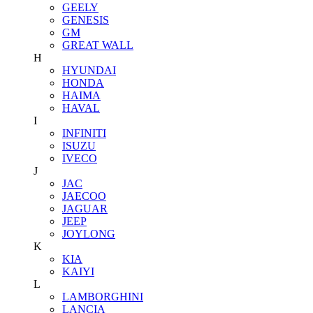
GEELY
GENESIS
GM
GREAT WALL
H
HYUNDAI
HONDA
HAIMA
HAVAL
I
INFINITI
ISUZU
IVECO
J
JAC
JAECOO
JAGUAR
JEEP
JOYLONG
K
KIA
KAIYI
L
LAMBORGHINI
LANCIA