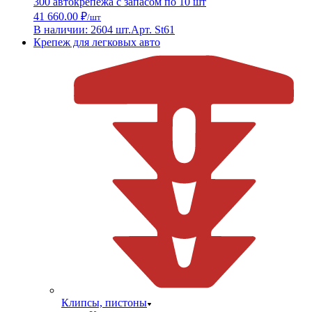
300 автокрепежа с запасом по 10 шт
41 660.00 ₽
/шт
В наличии: 2604 шт.
Арт. St61
Крепеж для легковых авто
Клипсы, пистоны