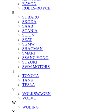
RAVON
ROLLS-ROYCE
S
SUBARU
SKODA
SAAB
SCANIA
SCION
SEAT
SGMW
SHACMAN
SMART
SSANG YONG
SUZUKI
SWM MOTORS
T
TOYOTA
TANK
TESLA
V
VOLKSWAGEN
VOLVO
W
WULING
X