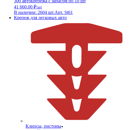
300 автокрепежа с запасом по 10 шт
41 660.00 ₽
/шт
В наличии: 2604 шт.
Арт. St61
Крепеж для легковых авто
Клипсы, пистоны