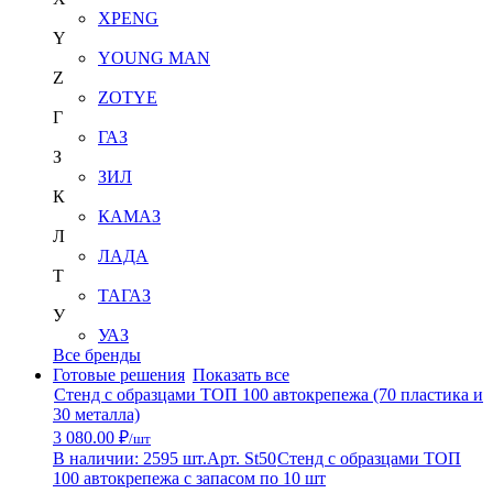
XPENG
Y
YOUNG MAN
Z
ZOTYE
Г
ГАЗ
З
ЗИЛ
К
КАМАЗ
Л
ЛАДА
Т
ТАГАЗ
У
УАЗ
Все бренды
Готовые решения
Показать все
Стенд с образцами ТОП 100 автокрепежа (70 пластика и
30 металла)
3 080.00 ₽
/шт
В наличии: 2595 шт.
Арт. St50
Стенд с образцами ТОП
100 автокрепежа с запасом по 10 шт