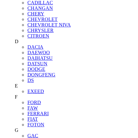
CADILLAC
CHANGAN
CHERY
CHEVROLET
CHEVROLET NIVA
CHRYSLER
CITROEN
D
DACIA
DAEWOO
DAIHATSU
DATSUN
DODGE
DONGFENG
DS
E
EXEED
F
FORD
FAW
FERRARI
FIAT
FOTON
G
GAC