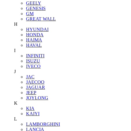
GEELY
GENESIS
GM
GREAT WALL
H
HYUNDAI
HONDA
HAIMA
HAVAL
I
INFINITI
ISUZU
IVECO
J
JAC
JAECOO
JAGUAR
JEEP
JOYLONG
K
KIA
KAIYI
L
LAMBORGHINI
LANCIA