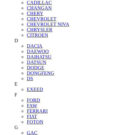
CADILLAC
CHANGAN
CHERY
CHEVROLET
CHEVROLET NIVA
CHRYSLER
CITROEN
D
DACIA
DAEWOO
DAIHATSU
DATSUN
DODGE
DONGFENG
DS
E
EXEED
F
FORD
FAW
FERRARI
FIAT
FOTON
G
GAC