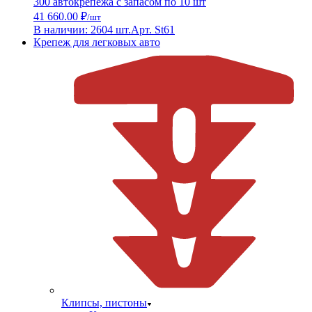
300 автокрепежа с запасом по 10 шт
41 660.00 ₽
/шт
В наличии: 2604 шт.
Арт. St61
Крепеж для легковых авто
Клипсы, пистоны