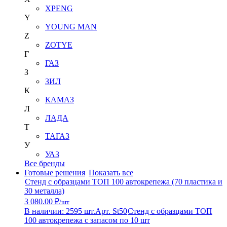
XPENG
Y
YOUNG MAN
Z
ZOTYE
Г
ГАЗ
З
ЗИЛ
К
КАМАЗ
Л
ЛАДА
Т
ТАГАЗ
У
УАЗ
Все бренды
Готовые решения
Показать все
Стенд с образцами ТОП 100 автокрепежа (70 пластика и
30 металла)
3 080.00 ₽
/шт
В наличии: 2595 шт.
Арт. St50
Стенд с образцами ТОП
100 автокрепежа с запасом по 10 шт