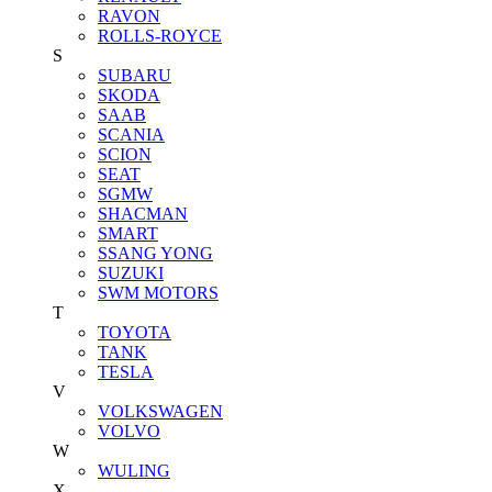
RAVON
ROLLS-ROYCE
S
SUBARU
SKODA
SAAB
SCANIA
SCION
SEAT
SGMW
SHACMAN
SMART
SSANG YONG
SUZUKI
SWM MOTORS
T
TOYOTA
TANK
TESLA
V
VOLKSWAGEN
VOLVO
W
WULING
X