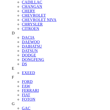
CADILLAC
CHANGAN
CHERY
CHEVROLET
CHEVROLET NIVA
CHRYSLER
CITROEN
D
DACIA
DAEWOO
DAIHATSU
DATSUN
DODGE
DONGFENG
DS
E
EXEED
F
FORD
FAW
FERRARI
FIAT
FOTON
G
GAC