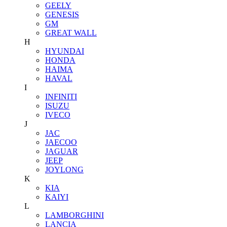
GEELY
GENESIS
GM
GREAT WALL
H
HYUNDAI
HONDA
HAIMA
HAVAL
I
INFINITI
ISUZU
IVECO
J
JAC
JAECOO
JAGUAR
JEEP
JOYLONG
K
KIA
KAIYI
L
LAMBORGHINI
LANCIA