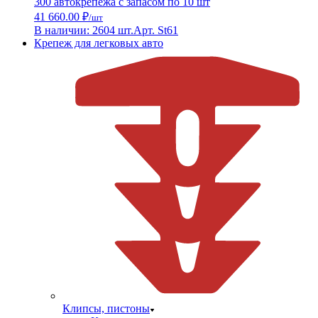
300 автокрепежа с запасом по 10 шт
41 660.00 ₽
/шт
В наличии: 2604 шт.
Арт. St61
Крепеж для легковых авто
Клипсы, пистоны