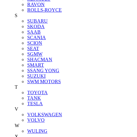
RAVON
ROLLS-ROYCE
S
SUBARU
SKODA
SAAB
SCANIA
SCION
SEAT
SGMW
SHACMAN
SMART
SSANG YONG
SUZUKI
SWM MOTORS
T
TOYOTA
TANK
TESLA
V
VOLKSWAGEN
VOLVO
W
WULING
X