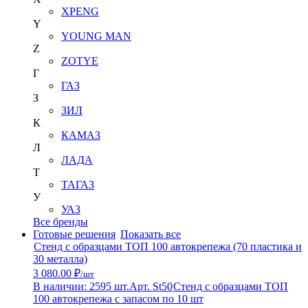
XPENG
Y
YOUNG MAN
Z
ZOTYE
Г
ГАЗ
З
ЗИЛ
К
КАМАЗ
Л
ЛАДА
Т
ТАГАЗ
У
УАЗ
Все бренды
Готовые решения
Показать все
Стенд с образцами ТОП 100 автокрепежа (70 пластика и
30 металла)
3 080.00 ₽
/шт
В наличии: 2595 шт.
Арт. St50
Стенд с образцами ТОП
100 автокрепежа с запасом по 10 шт