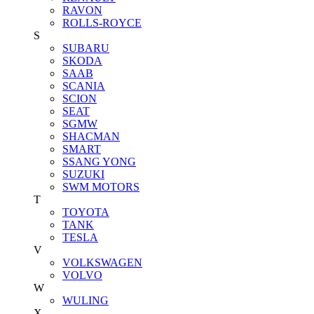
RAVON
ROLLS-ROYCE
S
SUBARU
SKODA
SAAB
SCANIA
SCION
SEAT
SGMW
SHACMAN
SMART
SSANG YONG
SUZUKI
SWM MOTORS
T
TOYOTA
TANK
TESLA
V
VOLKSWAGEN
VOLVO
W
WULING
X