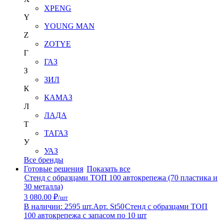
XPENG
Y
YOUNG MAN
Z
ZOTYE
Г
ГАЗ
З
ЗИЛ
К
КАМАЗ
Л
ЛАДА
Т
ТАГАЗ
У
УАЗ
Все бренды
Готовые решения
Показать все
Стенд с образцами ТОП 100 автокрепежа (70 пластика и
30 металла)
3 080.00 ₽
/шт
В наличии: 2595 шт.
Арт. St50
Стенд с образцами ТОП
100 автокрепежа с запасом по 10 шт