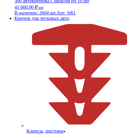
300 автокрепежа с запасом по 10 шт
41 660.00 ₽
/шт
В наличии: 2604 шт.
Арт. St61
Крепеж для легковых авто
Клипсы, пистоны