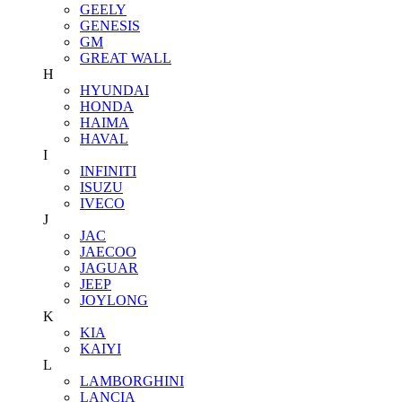
GEELY
GENESIS
GM
GREAT WALL
H
HYUNDAI
HONDA
HAIMA
HAVAL
I
INFINITI
ISUZU
IVECO
J
JAC
JAECOO
JAGUAR
JEEP
JOYLONG
K
KIA
KAIYI
L
LAMBORGHINI
LANCIA