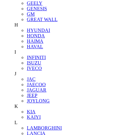
GEELY
GENESIS
GM
GREAT WALL
H
HYUNDAI
HONDA
HAIMA
HAVAL
I
INFINITI
ISUZU
IVECO
J
JAC
JAECOO
JAGUAR
JEEP
JOYLONG
K
KIA
KAIYI
L
LAMBORGHINI
LANCIA