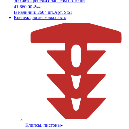
300 автокрепежа с запасом по 10 шт
41 660.00 ₽
/шт
В наличии: 2604 шт.
Арт. St61
Крепеж для легковых авто
Клипсы, пистоны