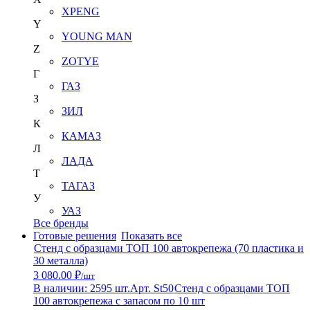
XPENG
Y
YOUNG MAN
Z
ZOTYE
Г
ГАЗ
З
ЗИЛ
К
КАМАЗ
Л
ЛАДА
Т
ТАГАЗ
У
УАЗ
Все бренды
Готовые решения
Показать все
Стенд с образцами ТОП 100 автокрепежа (70 пластика и
30 металла)
3 080.00 ₽
/шт
В наличии: 2595 шт.
Арт. St50
Стенд с образцами ТОП
100 автокрепежа с запасом по 10 шт