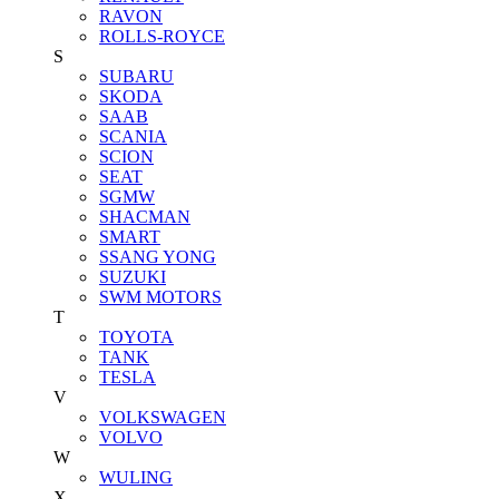
RAVON
ROLLS-ROYCE
S
SUBARU
SKODA
SAAB
SCANIA
SCION
SEAT
SGMW
SHACMAN
SMART
SSANG YONG
SUZUKI
SWM MOTORS
T
TOYOTA
TANK
TESLA
V
VOLKSWAGEN
VOLVO
W
WULING
X