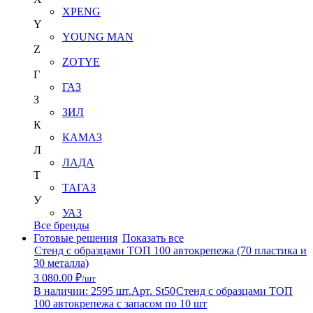
XPENG
Y
YOUNG MAN
Z
ZOTYE
Г
ГАЗ
З
ЗИЛ
К
КАМАЗ
Л
ЛАДА
Т
ТАГАЗ
У
УАЗ
Все бренды
Готовые решения
Показать все
Стенд с образцами ТОП 100 автокрепежа (70 пластика и
30 металла)
3 080.00 ₽
/шт
В наличии: 2595 шт.
Арт. St50
Стенд с образцами ТОП
100 автокрепежа с запасом по 10 шт