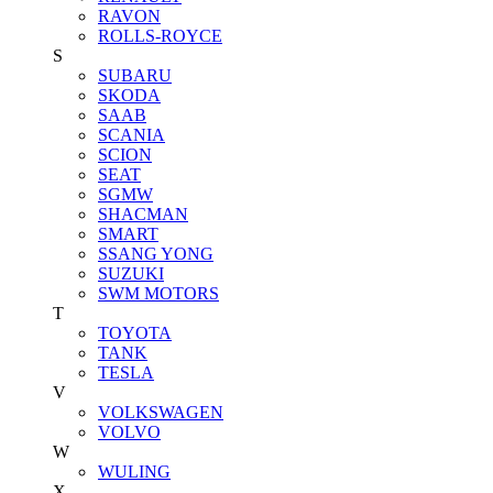
RAVON
ROLLS-ROYCE
S
SUBARU
SKODA
SAAB
SCANIA
SCION
SEAT
SGMW
SHACMAN
SMART
SSANG YONG
SUZUKI
SWM MOTORS
T
TOYOTA
TANK
TESLA
V
VOLKSWAGEN
VOLVO
W
WULING
X