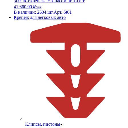
300 автокрепежа с запасом по 10 шт
41 660.00 ₽
/шт
В наличии: 2604 шт.
Арт. St61
Крепеж для легковых авто
Клипсы, пистоны