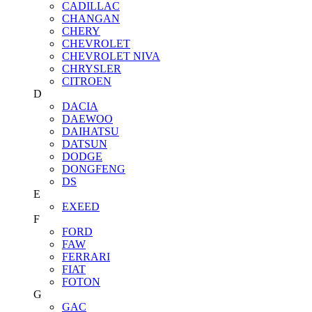
CADILLAC
CHANGAN
CHERY
CHEVROLET
CHEVROLET NIVA
CHRYSLER
CITROEN
D
DACIA
DAEWOO
DAIHATSU
DATSUN
DODGE
DONGFENG
DS
E
EXEED
F
FORD
FAW
FERRARI
FIAT
FOTON
G
GAC