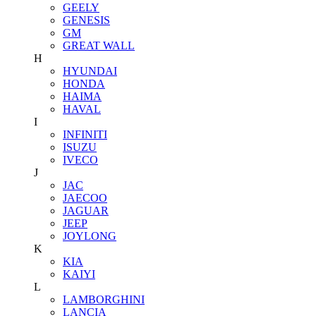
GEELY
GENESIS
GM
GREAT WALL
H
HYUNDAI
HONDA
HAIMA
HAVAL
I
INFINITI
ISUZU
IVECO
J
JAC
JAECOO
JAGUAR
JEEP
JOYLONG
K
KIA
KAIYI
L
LAMBORGHINI
LANCIA