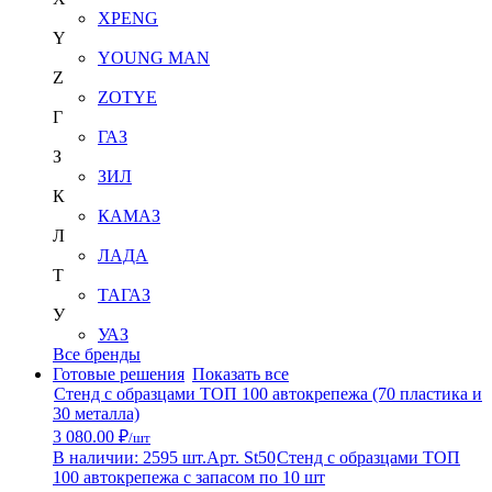
XPENG
Y
YOUNG MAN
Z
ZOTYE
Г
ГАЗ
З
ЗИЛ
К
КАМАЗ
Л
ЛАДА
Т
ТАГАЗ
У
УАЗ
Все бренды
Готовые решения
Показать все
Стенд с образцами ТОП 100 автокрепежа (70 пластика и
30 металла)
3 080.00 ₽
/шт
В наличии: 2595 шт.
Арт. St50
Стенд с образцами ТОП
100 автокрепежа с запасом по 10 шт