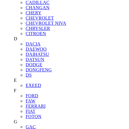
CADILLAC
CHANGAN
CHERY
CHEVROLET
CHEVROLET NIVA
CHRYSLER
CITROEN
D
DACIA
DAEWOO
DAIHATSU
DATSUN
DODGE
DONGFENG
DS
E
EXEED
F
FORD
FAW
FERRARI
FIAT
FOTON
G
GAC