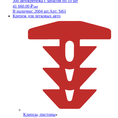
300 автокрепежа с запасом по 10 шт
41 660.00 ₽
/шт
В наличии: 2604 шт.
Арт. St61
Крепеж для легковых авто
Клипсы, пистоны