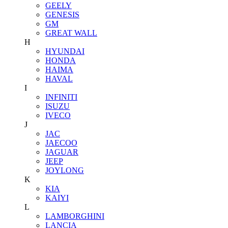
GEELY
GENESIS
GM
GREAT WALL
H
HYUNDAI
HONDA
HAIMA
HAVAL
I
INFINITI
ISUZU
IVECO
J
JAC
JAECOO
JAGUAR
JEEP
JOYLONG
K
KIA
KAIYI
L
LAMBORGHINI
LANCIA