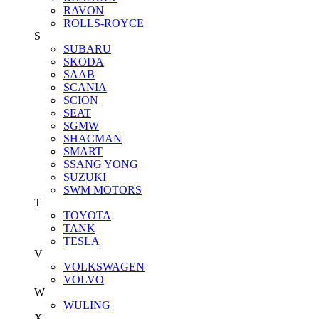
RAVON
ROLLS-ROYCE
S
SUBARU
SKODA
SAAB
SCANIA
SCION
SEAT
SGMW
SHACMAN
SMART
SSANG YONG
SUZUKI
SWM MOTORS
T
TOYOTA
TANK
TESLA
V
VOLKSWAGEN
VOLVO
W
WULING
X